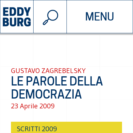
© 2026 EDDYBURG
MENU
INIZIATIVE
CHI SIAMO
SOSTIENICI
CONTATTACI
GUSTAVO ZAGREBELSKY
LE PAROLE DELLA
DEMOCRAZIA
23 Aprile 2009
SCRITTI 2009