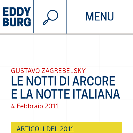
© 2026 EDDYBURG
MENU
INIZIATIVE
CHI SIAMO
SOSTIENICI
CONTATTACI
GUSTAVO ZAGREBELSKY
LE NOTTI DI ARCORE
E LA NOTTE ITALIANA
4 Febbraio 2011
ARTICOLI DEL 2011