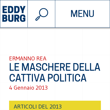
© 2026 EDDYBURG
MENU
INIZIATIVE
CHI SIAMO
SOSTIENICI
CONTATTACI
ERMANNO REA
LE MASCHERE DELLA
CATTIVA POLITICA
4 Gennaio 2013
ARTICOLI DEL 2013