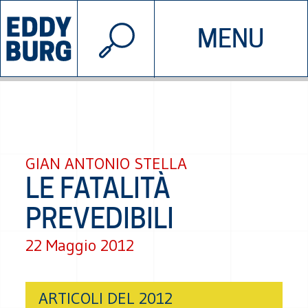
© 2026 EDDYBURG
MENU
INIZIATIVE
CHI SIAMO
SOSTIENICI
CONTATTACI
GIAN ANTONIO STELLA
LE FATALITÀ
PREVEDIBILI
22 Maggio 2012
ARTICOLI DEL 2012