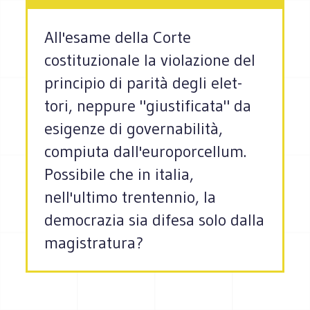
All'esame della Corte
costituzionale la vio­la­zione del
prin­ci­pio di parità degli elet­
tori, neppure "giu­sti­fi­cata" da
esi­genze di gover­na­bi­lità,
compiuta dall'europorcellum.
Possibile che in italia,
nell'ultimo trentennio, la
democrazia sia difesa solo dalla
magistratura?