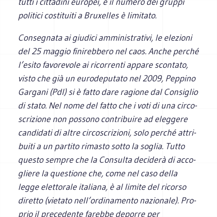
tutti i cit­ta­dini euro­pei, e il numero dei gruppi
poli­tici costi­tuiti a Bru­xel­les è limitato.
Con­se­gnata ai giu­dici ammi­ni­stra­tivi, le ele­zioni
del 25 mag­gio fini­reb­bero nel caos. Anche per­ché
l’esito favo­re­vole ai ricor­renti appare scon­tato,
visto che già un euro­de­pu­tato nel 2009, Pep­pino
Gar­gani (Pdl) si è fatto dare ragione dal Con­si­glio
di stato. Nel nome del fatto che i voti di una cir­co­
scri­zione non pos­sono con­tri­buire ad eleg­gere
can­di­dati di altre cir­co­scri­zioni, solo per­ché attri­
buiti a un par­tito rima­sto sotto la soglia. Tutto
que­sto sem­pre che la Con­sulta deci­derà di acco­
gliere la que­stione che, come nel caso della
legge elet­to­rale ita­liana, è al limite del ricorso
diretto (vie­tato nell’ordinamento nazio­nale). Pro­
prio il pre­ce­dente farebbe deporre per