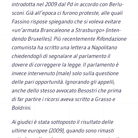
intro­dotta nel 2009 dal Pd in accordo con Ber­lu­
sconi. Già all’epoca ci furono pro­te­ste, alle quali
Fas­sino rispose spie­gando che si voleva evi­tare
«un’armata Bran­ca­leone a Stra­sburgo» (inten­
dendo Bru­xel­les). Più recen­te­mente Rifon­da­zione
comu­ni­sta ha scritto una let­tera a Napo­li­tano
chie­den­do­gli di segna­lare al par­la­mento il
dovere di cor­reg­gere la legge. Il par­la­mento è
invece inter­ve­nuto (male) solo sulla que­stione
delle pari oppor­tu­nità. Igno­rando gli appelli,
anche dello stesso avvo­cato Beso­stri che prima
di far par­tire i ricorsi aveva scritto a Grasso e
Boldrini.
Ai giu­dici è stata sot­to­po­sto il risul­tato delle
ultime euro­pee (2009), quando sono rima­sti