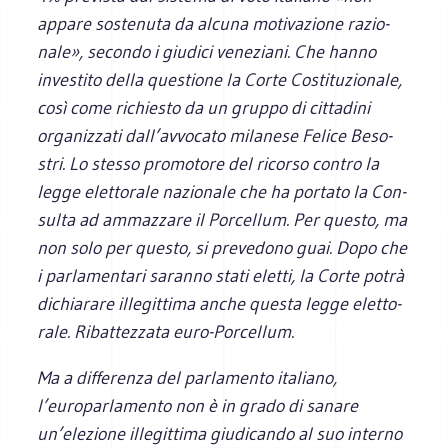
appare soste­nuta da alcuna moti­va­zione razio­
nale», secondo i giu­dici vene­ziani. Che hanno
inve­stito della que­stione la Corte Costi­tu­zio­nale,
così come richie­sto da un gruppo di cit­ta­dini
orga­niz­zati dall’avvocato mila­nese Felice Beso­
stri. Lo stesso pro­mo­tore del ricorso con­tro la
legge elet­to­rale nazio­nale che ha por­tato la Con­
sulta ad ammaz­zare il Por­cel­lum. Per que­sto, ma
non solo per que­sto, si pre­ve­dono guai. Dopo che
i par­la­men­tari saranno stati eletti, la Corte potrà
dichia­rare ille­git­tima anche que­sta legge elet­to­
rale. Ribat­tez­zata euro-Porcellum.
Ma a dif­fe­renza del par­la­mento ita­liano,
l’europarlamento non è in grado di sanare
un’elezione ille­git­tima giu­di­cando al suo interno