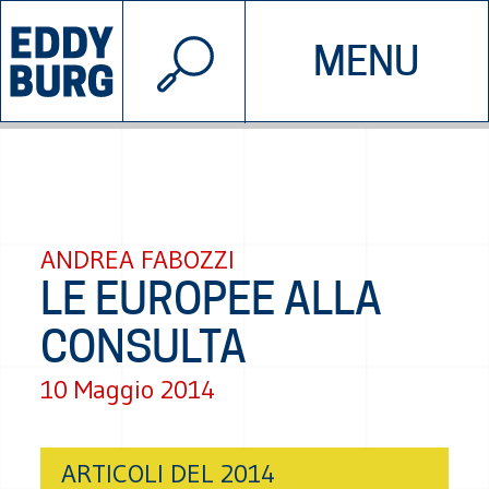
© 2026 EDDYBURG
MENU
INIZIATIVE
CHI SIAMO
SOSTIENICI
CONTATTACI
ANDREA FABOZZI
LE EUROPEE ALLA
CONSULTA
10 Maggio 2014
ARTICOLI DEL 2014