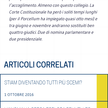
l’accoglimento. Almeno con que­sto col­le­gio. La
Corte Costi­tu­zio­nale ha però i soliti tempi lun­ghi
(per il Por­cel­lum ha impie­gato quasi otto mesi) e
tra giu­gno e novem­bre andranno sosti­tuiti ben
quat­tro giu­dici. Due di nomina par­la­men­tare e
due presidenziale.
ARTICOLI CORRELATI
STIAM DIVENTANDO TUTTI PIÙ SCEMI?
1 OTTOBRE 2016