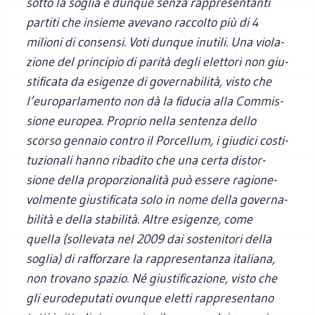
sotto la soglia e dun­que senza rap­pre­sen­tanti
par­titi che insieme ave­vano rac­colto più di 4
milioni di con­sensi. Voti dun­que inu­tili. Una vio­la­
zione del prin­ci­pio di parità degli elet­tori non giu­
sti­fi­cata da esi­genze di gover­na­bi­lità, visto che
l’europarlamento non dà la fidu­cia alla Com­mis­
sione euro­pea. Pro­prio nella sen­tenza dello
scorso gen­naio con­tro il Por­cel­lum, i giu­dici costi­
tu­zio­nali hanno riba­dito che una certa distor­
sione della pro­por­zio­na­lità può essere ragio­ne­
vol­mente giu­sti­fi­cata solo in nome della gover­na­
bi­lità e della sta­bi­lità. Altre esi­genze, come
quella (sol­le­vata nel 2009 dai soste­ni­tori della
soglia) di raf­for­zare la rap­pre­sen­tanza ita­liana,
non tro­vano spa­zio. Né giu­sti­fi­ca­zione, visto che
gli euro­de­pu­tati ovun­que eletti rap­pre­sen­tano