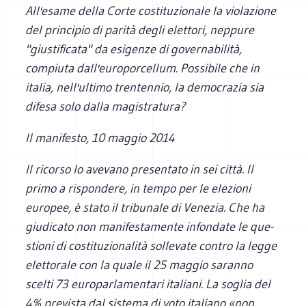
All'esame della Corte costituzionale la vio­la­zione
del prin­ci­pio di parità degli elet­tori, neppure
"giu­sti­fi­cata" da esi­genze di gover­na­bi­lità,
compiuta dall'europorcellum. Possibile che in
italia, nell'ultimo trentennio, la democrazia sia
difesa solo dalla magistratura?
Il manifesto
, 10 maggio 2014
Il ricorso lo ave­vano pre­sen­tato in sei città. Il
primo a rispon­dere, in tempo per le ele­zioni
euro­pee, è stato il tri­bu­nale di Vene­zia. Che ha
giu­di­cato non mani­fe­sta­mente infon­date le que­
stioni di costi­tu­zio­na­lità sol­le­vate con­tro la legge
elet­to­rale con la quale il 25 mag­gio saranno
scelti 73 euro­par­la­men­tari ita­liani. La soglia del
4% pre­vi­sta dal sistema di voto ita­liano «non