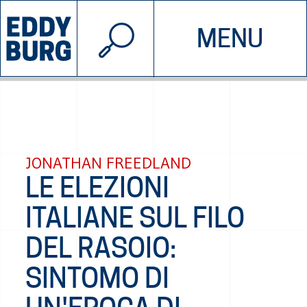
© 2026 EDDYBURG
MENU
INIZIATIVE
CHI SIAMO
SOSTIENICI
CONTATTACI
JONATHAN FREEDLAND
LE ELEZIONI
ITALIANE SUL FILO
DEL RASOIO:
SINTOMO DI