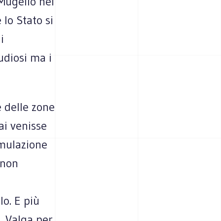
Mugello nel
lo Stato si
i
udiosi ma i
 delle zone
ai venisse
umulazione
 non
lo. E più
. Valga per