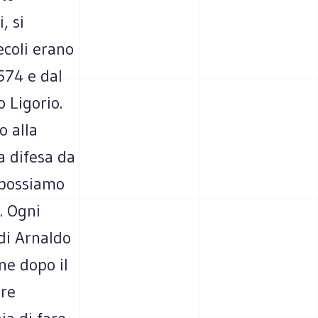
, si
ecoli erano
574 e dal
 Ligorio.
o alla
a difesa da
 possiamo
. Ogni
 di Arnaldo
ne dopo il
are