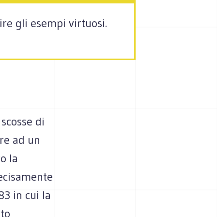
e gli esempi virtuosi.
 scosse di
re ad un
o la
recisamente
83 in cui la
to