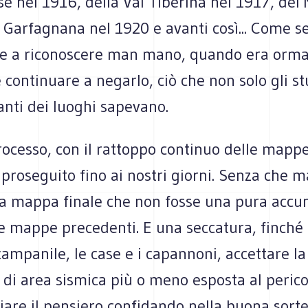
e nel 1916, della Val Tiberina nel 1917, del 
 Garfagnana nel 1920 e avanti così... Come se 
e a riconoscere man mano, quando era orma
 continuare a negarlo, ciò che non solo gli st
anti dei luoghi sapevano.
ocesso, con il rattoppo continuo delle mappe
è proseguito fino ai nostri giorni. Senza che m
na mappa finale che non fosse una pura acc
te mappe precedenti. E una seccatura, finché
 campanile, le case e i capannoni, accettare la
 di area sismica più o meno esposta al perico
ciare il pensiero confidando nella buona sorte