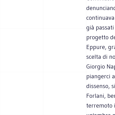
denunciando
continuava 
già passati
progetto de
Eppure, gra
scelta di n
Giorgio Na
piangerci 
dissenso, s
Forlani, be
terremoto i