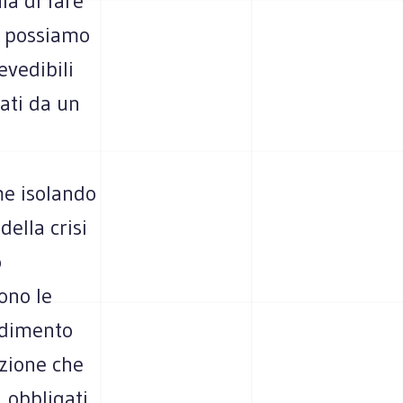
ia di fare
e possiamo
evedibili
ati da un
me isolando
della crisi
o
sono le
gidimento
nzione che
, obbligati