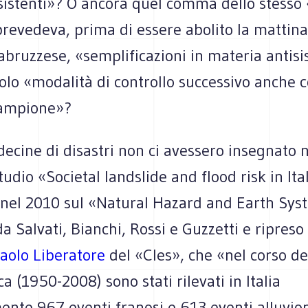
sistenti»? O ancora quel comma dello stesso
revedeva, prima di essere abolito la mattina
abruzzese, «semplificazioni in materia antis
solo «modalità di controllo successivo anche
campione»?
ecine di disastri non ci avessero insegnato n
tudio «Societal landslide and flood risk in Ita
 nel 2010 sul «Natural Hazard and Earth Sys
a Salvati, Bianchi, Rossi e Guzzetti e ripres
Paolo Liberatore
del «Cles», che «nel corso de
ca (1950-2008) sono stati rilevati in Italia
ente 967 eventi franosi e 613 eventi alluvio