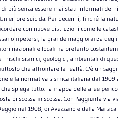
di più senza essere mai stati informati dei r
Un errore suicida. Per decenni, finché la nat
icordare con nuove distruzioni come le catast
ssano ripetersi, la grande maggioranza degli
ori nazionali e locali ha preferito costante
 i rischi sismici, geologici, ambientali di que
piuttosto che affrontare la realtà. C'è un sagg
ione e la normativa sismica italiana dal 1909 
) che spiega tutto: la mappa delle aree perico
sta di scossa in scossa. Con l'aggiunta via vi
Reggio nel 1908, di Avezzano e della Marsica