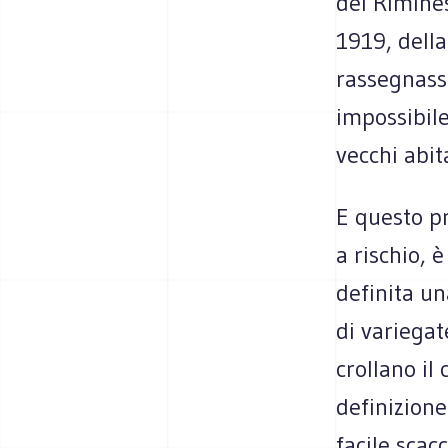
del Rimines
1919, della
rassegnass
impossibile
vecchi abit
E questo pr
a rischio, 
definita u
di variega
crollano il
definizione
facile scac