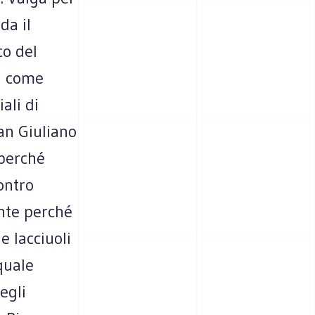
da il
co del
 E come
ali di
San Giuliano
 perché
ontro
ente perché
e lacciuoli
quale
egli