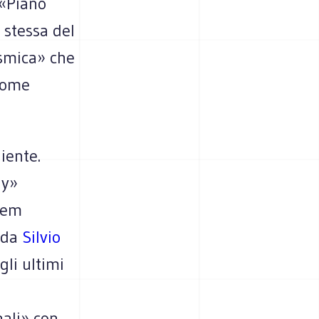
 «Piano
 stessa del
ismica» che
 come
iente.
ly»
tem
o da
Silvio
gli ultimi
nali» con