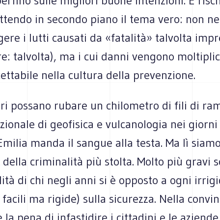
rfino sulle migliori buone intenzioni. E risch
ttendo in secondo piano il tema vero: non n
gere i lutti causati da «fatalità» talvolta impr
: talvolta), ma i cui danni vengono moltiplic
ettabile nella cultura della prevenzione.
ri possano rubare un chilometro di fili di ra
azionale di geofisica e vulcanologia nei giorni 
Emilia manda il sangue alla testa. Ma lì siam
 della criminalità più stolta. Molto più gravi 
ità di chi negli anni si è opposto a ogni irri
facili ma rigide) sulla sicurezza. Nella convi
 la pena di infastidire i cittadini e le aziende