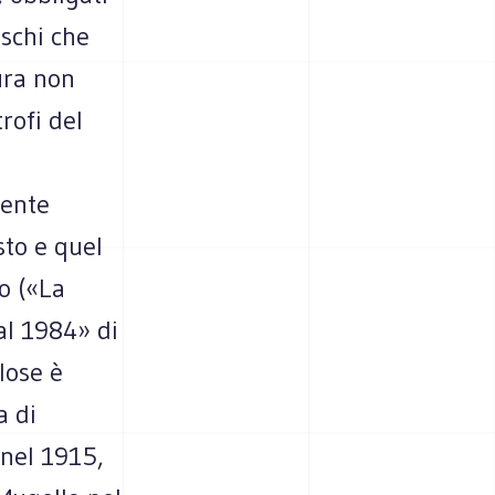
ischi che
ura non
rofi del
mente
sto e quel
io («La
al 1984» di
lose è
a di
 nel 1915,