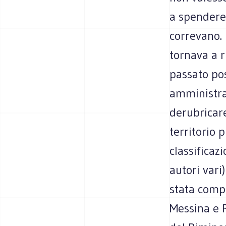
a spendere 
correvano. 
tornava a r
passato po
amministrat
derubricare
territorio 
classificaz
autori vari
stata compo
Messina e 