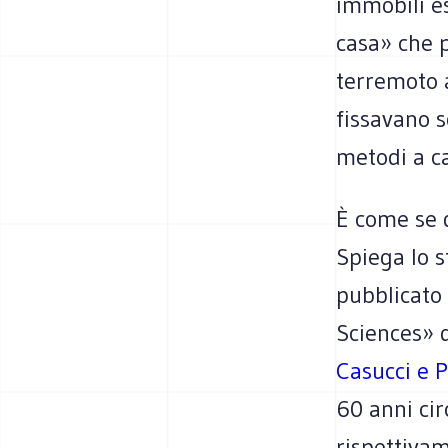
immobili e
casa» che p
terremoto 
fissavano 
metodi a 
È come se d
Spiega lo s
pubblicato
Sciences» d
Casucci e 
60 anni cir
rispettivam