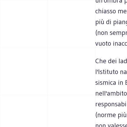
un'ombra pe
chiasso me
più di pian
(non sempre
vuoto inacc
Che dei lad
l'Istituto n
sismica in 
nell'ambito
responsabil
(norme più 
non valesse