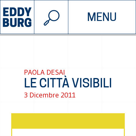
© 2026 EDDYBURG
MENU
INIZIATIVE
CHI SIAMO
SOSTIENICI
CONTATTACI
PAOLA DESAI
LE CITTÀ VISIBILI
3 Dicembre 2011