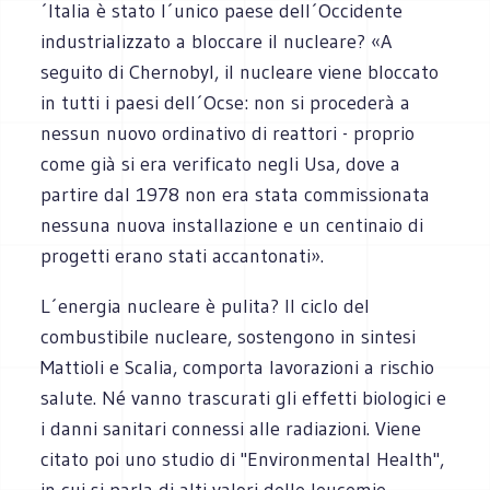
´Italia è stato l´unico paese dell´Occidente
industrializzato a bloccare il nucleare? «A
seguito di Chernobyl, il nucleare viene bloccato
in tutti i paesi dell´Ocse: non si procederà a
nessun nuovo ordinativo di reattori - proprio
come già si era verificato negli Usa, dove a
partire dal 1978 non era stata commissionata
nessuna nuova installazione e un centinaio di
progetti erano stati accantonati».
L´energia nucleare è pulita? Il ciclo del
combustibile nucleare, sostengono in sintesi
Mattioli e Scalia, comporta lavorazioni a rischio
salute. Né vanno trascurati gli effetti biologici e
i danni sanitari connessi alle radiazioni. Viene
citato poi uno studio di "Environmental Health",
in cui si parla di alti valori delle leucemie