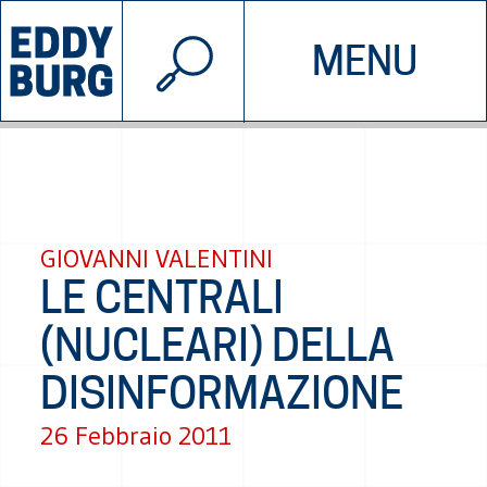
© 2026 EDDYBURG
MENU
INIZIATIVE
CHI SIAMO
SOSTIENICI
CONTATTACI
GIOVANNI VALENTINI
LE CENTRALI
(NUCLEARI) DELLA
DISINFORMAZIONE
26 Febbraio 2011