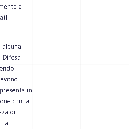
amento a
ati
à alcuna
a Difesa
nendo
"Devono
ppresenta in
ione con la
zza di
 la