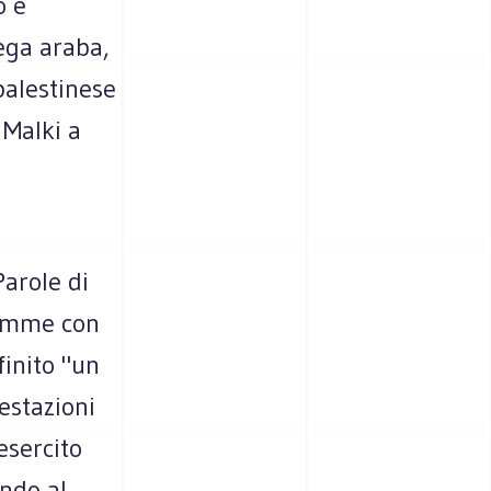
o e
ega araba,
palestinese
 Malki a
Parole di
lemme con
inito "un
estazioni
esercito
ndo al