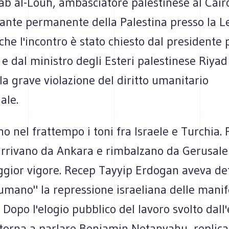
iab al-Louh, ambasciatore palestinese al Cair
ante permanente della Palestina presso la L
he l'incontro è stato chiesto dal presidente 
 dal ministro degli Esteri palestinese Riyad
la grave violazione del diritto umanitario
ale.
o nel frattempo i toni fra Israele e Turchia. 
arrivano da Ankara e rimbalzano da Gerusa
gior vigore. Recep Tayyip Erdogan aveva def
umano" la repressione israeliana delle manif
. Dopo l'elogio pubblico del lavoro svolto dall'
 torna a parlare Benjamin Netanyahu, replica