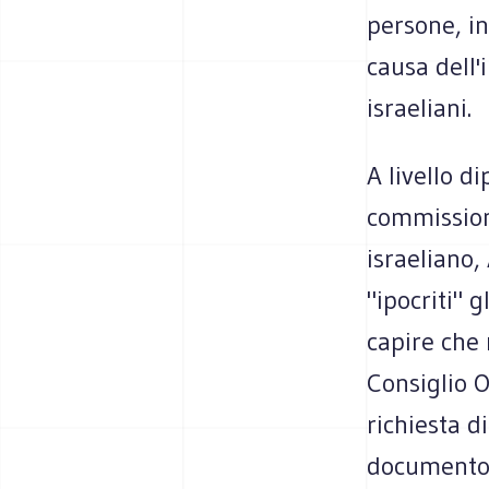
persone, in
causa dell'
israeliani.
A livello d
commissione
israeliano,
"ipocriti" 
capire che 
Consiglio O
richiesta d
documento 