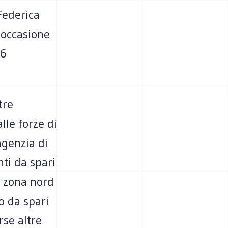
Federica
 occasione
16
tre
alle forze di
agenzia di
ti da spari
la zona nord
o da spari
rse altre