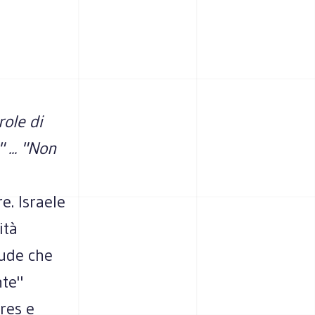
role di
... "Non
e. Israele
ità
lude che
nte"
res e