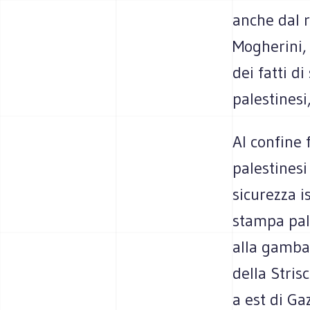
anche dal r
Mogherini,
dei fatti d
palestinesi,
Al confine 
palestinesi 
sicurezza i
stampa pale
alla gamba 
della Stris
a est di Ga