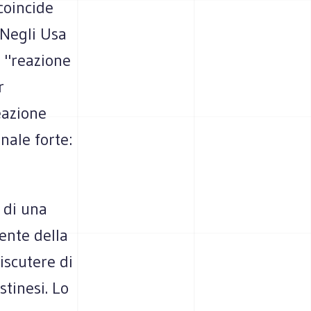
coincide
 Negli Usa
i "reazione
r
eazione
nale forte:
 di una
ente della
iscutere di
stinesi. Lo