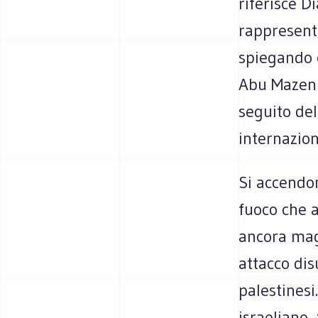
riferisce D
rappresent
spiegando c
Abu Mazen e
seguito del
internazion
Si accendon
fuoco che 
ancora mag
attacco dis
palestinesi
israeliano,