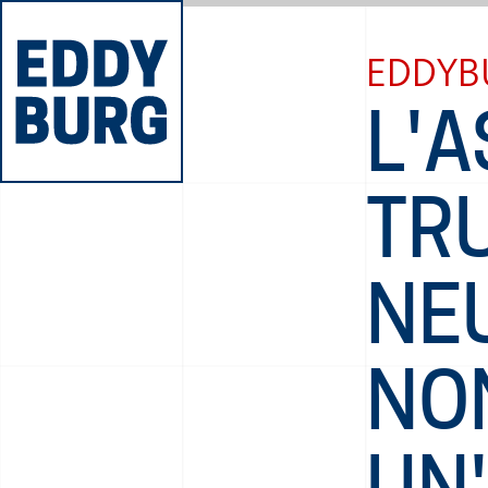
EDDYB
L'
TR
NEU
NON
UN