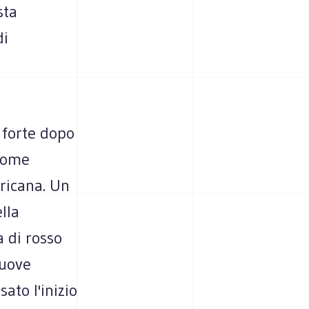
sta
di
 forte dopo
 come
ricana. Un
lla
a di rosso
nuove
ato l'inizio