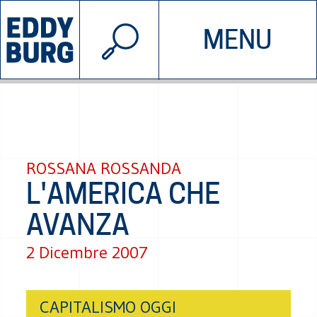
© 2026 EDDYBURG
MENU
INIZIATIVE
CHI SIAMO
SOSTIENICI
CONTATTACI
ROSSANA ROSSANDA
L'AMERICA CHE
AVANZA
2 Dicembre 2007
CAPITALISMO OGGI