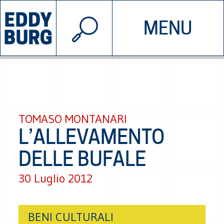
© 2026 EDDYBURG
MENU
INIZIATIVE
CHI SIAMO
SOSTIENICI
CONTATTACI
TOMASO MONTANARI
L’ALLEVAMENTO
DELLE BUFALE
30 Luglio 2012
BENI CULTURALI