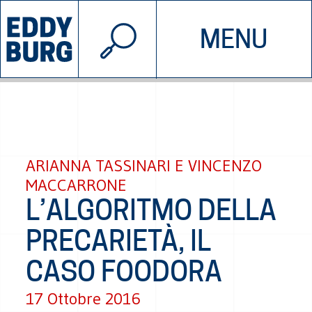
© 2026 EDDYBURG
MENU
INIZIATIVE
CHI SIAMO
SOSTIENICI
CONTATTACI
ARIANNA TASSINARI E VINCENZO
MACCARRONE
L’ALGORITMO DELLA
PRECARIETÀ, IL
CASO FOODORA
17 Ottobre 2016