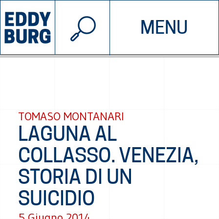
© 2026 EDDYBURG
MENU
INIZIATIVE
CHI SIAMO
SOSTIENICI
CONTATTACI
TOMASO MONTANARI
LAGUNA AL
COLLASSO. VENEZIA,
STORIA DI UN
SUICIDIO
5 Giugno 2014