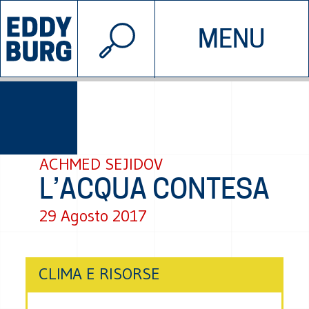
© 2026 EDDYBURG
MENU
INIZIATIVE
CHI SIAMO
SOSTIENICI
CONTATTACI
ACHMED SEJIDOV
L’ACQUA CONTESA
29 Agosto 2017
CLIMA E RISORSE