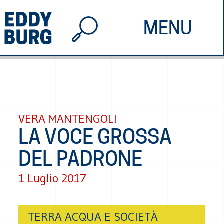
© 2026 EDDYBURG
MENU
INIZIATIVE
CHI SIAMO
SOSTIENICI
CONTATTACI
VERA MANTENGOLI
LA VOCE GROSSA
DEL PADRONE
1 Luglio 2017
TERRA ACQUA E SOCIETÀ