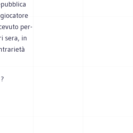
epub­blica
gio­ca­tore
ce­vuto per­
ri sera, in
­tra­rietà
i?