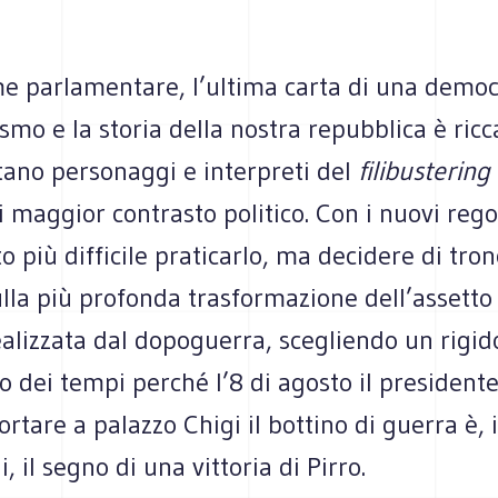
e par­la­men­tare, l’ultima carta di una demo­c
ismo e la sto­ria della nostra repub­blica è ric
tano per­so­naggi e inter­preti del
fili­bu­ste­ring
mag­gior con­tra­sto politico. Con i nuovi rego
 più dif­fi­cile pra­ti­carlo, ma deci­dere di tron­
ulla più pro­fonda tra­sfor­ma­zione dell’assetto c
­liz­zata dal dopo­guerra, sce­gliendo un rigido
 dei tempi per­ché l’8 di ago­sto il pre­si­dente
r­tare a palazzo Chigi il bot­tino di guerra è, 
i, il segno di una vit­to­ria di Pirro.