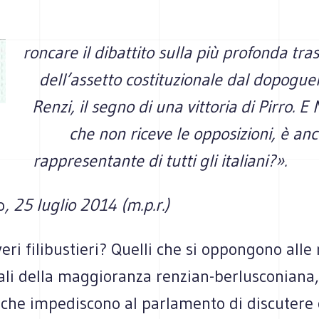
roncare il dibattito sulla più profonda tr
dell’assetto costituzionale dal dopogue
Renzi, il segno di una vittoria di Pirro. E
che non riceve le opposizioni, è anco
rappresentante di tutti gli italiani?
».
o
, 25 luglio 2014 (m.p.r.)
eri fili­bu­stieri? Quelli che si oppon­gono alle
­nali della mag­gio­ranza renzian-berlusconiana, o
che impe­di­scono al par­la­mento di discu­ter