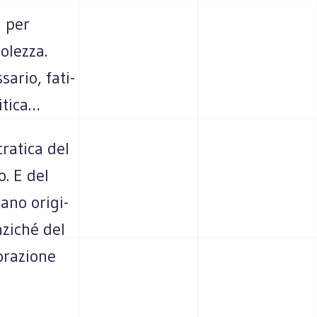
i per
o­lezza.
a­rio, fati­
litica…
ratica del
o. E del
ano ori­gi­
zi­ché del
­ra­zione