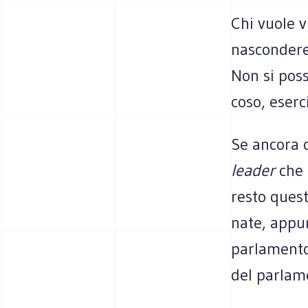
Chi vuole v
nascon­dere 
Non si pos­s
coso, eser­
Se ancora c
lea­der
che c
resto que­st
nate, appun
par­la­mento
del par­la­