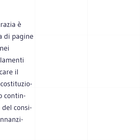
ra­zia è
ca di pagine
nei
­la­menti
care il
osti­tu­zio­
 con­tin­
 del con­si­
innan­zi­