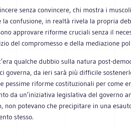
in­cere senza con­vin­cere, chi mostra i muscol
la con­fu­sione, in realtà rivela la pro­pria deb
ono appro­vare riforme cru­ciali senza il neces­s
ci­zio del com­pro­messo e della media­zione po
’era qual­che dub­bio sulla natura post-democ
i governa, da ieri sarà più dif­fi­cile soste­nerl
e pes­sime riforme costi­tu­zio­nali per come er
to da un’iniziativa legi­sla­tiva del governo an
, non pote­vano che pre­ci­pi­tare in una esau­to
mento stesso.