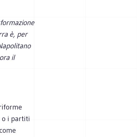
asformazione
rra è, per
 Napolitano
ra il
 riforme
 i par­titi
e come