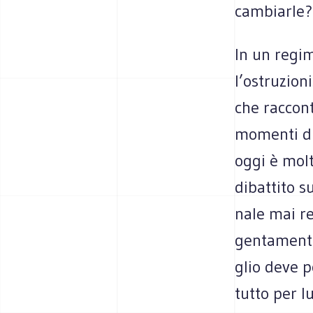
cambiarle?
In un regim
l’ostruzion
che rac­con­
momenti di 
oggi è molto
dibat­tito s
nale mai rea
gen­ta­mento
glio deve po
tutto per lu