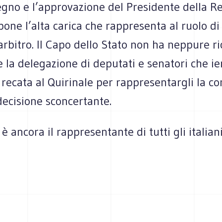
e­gno e l’approvazione del Pre­si­dente della R
one l’alta carica che rap­pre­senta al ruolo di 
arbi­tro. Il Capo dello Stato non ha nep­pure ri
 la dele­ga­zione di depu­tati e sena­tori che ie
 recata al Qui­ri­nale per rap­pre­sen­tar­gli la con
eci­sione sconcertante.
 è ancora il rap­pre­sen­tante di tutti gli italian