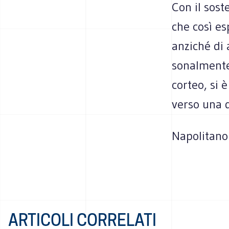
Con il sost
che così esp
anzi­ché di 
so­nal­mente
cor­teo, si è
verso una d
Napo­li­tano
ARTICOLI CORRELATI