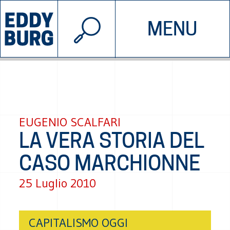
© 2026 EDDYBURG
MENU
INIZIATIVE
CHI SIAMO
SOSTIENICI
CONTATTACI
EUGENIO SCALFARI
LA VERA STORIA DEL
CASO MARCHIONNE
25 Luglio 2010
CAPITALISMO OGGI