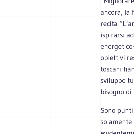
“Migliorare
ancora, la
recita “L’a
ispirarsi a
energetico
obiettivi r
toscani han
sviluppo t
bisogno di 
Sono punti c
solamente f
evidenteme