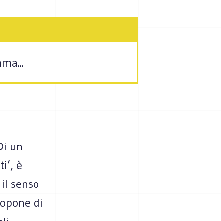
ma...
i un
i’, è
il senso
ropone di