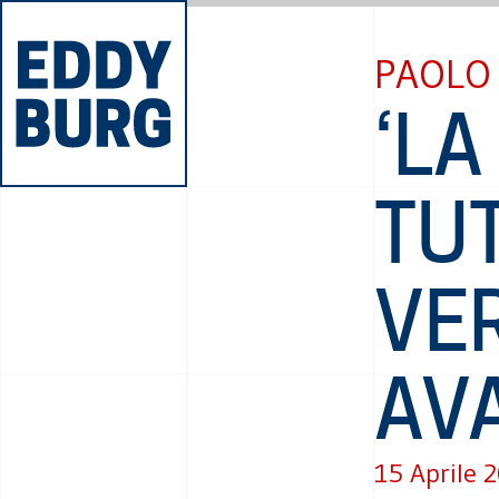
PAOLO
‘LA
TUT
VE
AV
15 Aprile 