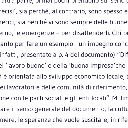
’altra parte, ormai pochi prendono sul serio g
ecisi’, sia perché, al contrario, sono spesso e
erici, sia perché vi sono sempre delle buone 
overno, le emergenze – per disattenderli. Chi 
 tanto per fare un esempio - un impegno con
 infatti, presentato a p. 4 del documento) “Di
el ‘lavoro buono’ e della ‘buona impresa’
che 
 è orientata allo sviluppo economico locale, a
 dei lavoratori e delle comunità di riferimento,
ne con le parti sociali e gli enti locali”. Mi li
re il senso generale del documento, la cult
mere, le speranze che vuole suscitare, in rif