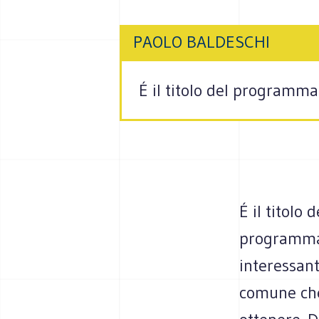
PAOLO BALDESCHI
É il titolo del programma
É il titolo
programma e
interessant
comune che