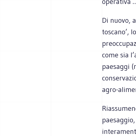
operativa 
Di nuovo, a
toscano’, l
preoccupaz
come sia l’
paesaggi (n
conservazio
agro-alimen
Riassumend
paesaggio,
interamente