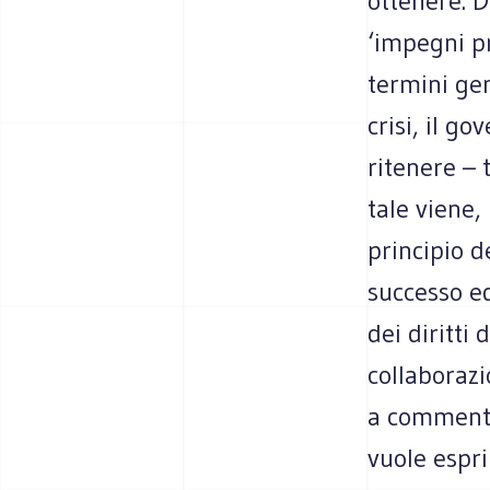
ottenere. D
‘impegni pr
termini gen
crisi, il g
ritenere –
tale viene,
principio d
successo ed
dei diritti
collaborazio
a commenta
vuole espri