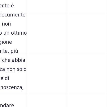
ente è
l documento
, non
to un ottimo
gione
nte, più
; che abbia
zza non solo
re di
conoscenza,
 andare