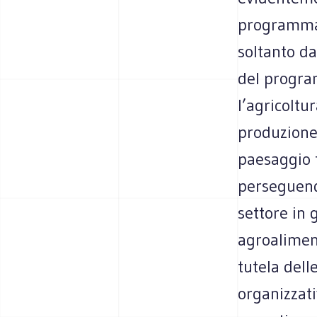
programma).
soltanto da
del progra
l’agricoltu
produzione
paesaggio t
perseguend
settore in 
agroaliment
tutela dell
organizzat