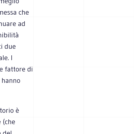
 meglio
emessa che
inuare ad
ibilità
ti due
le. I
e fattore di
o hanno
torio è
e (che
 del