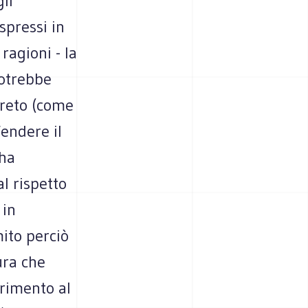
li
spressi in
ragioni - la
potrebbe
creto (come
fendere il
ha
l rispetto
 in
mito perciò
ura che
erimento al