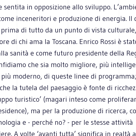
e sentita in opposizione allo sviluppo. L’ambi
come inceneritori e produzione di energia. I
 prima di tutto da un punto di vista culturale
uore di chi ama la Toscana. Enrico Rossi è sta
lla sanità e come futuro presidente della Re
fidiamo che sia molto migliore, più intellige
, più moderno, di queste linee di programma
che la tutela del paesaggio è fonte di ricche
luppo turistico’ (magari inteso come prolifera
residence), ma per la produzione di ricerca, 
nologia e - perché no? - per le stesse attività
ere. A volte ‘avanti tutta’ significa in realtà