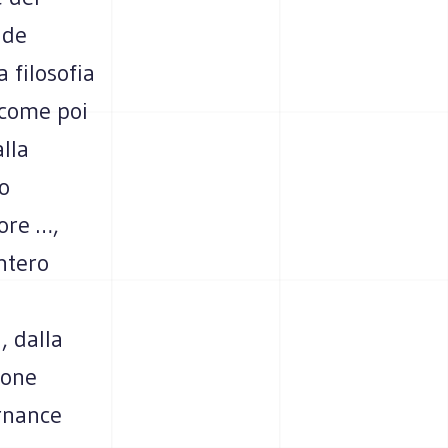
nde
 filosofia
ccome poi
alla
o
tore …,
ntero
, dalla
ione
ernance