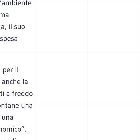
 ‘ambiente
tema
a, il suo
 spesa
per il
e anche la
ti a freddo
montane una
e una
onomico”.