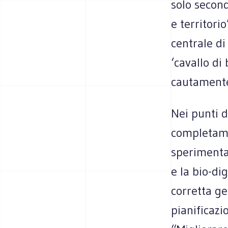
solo secon
e territorio
centrale d
‘cavallo di
cautamente 
Nei punti 
completamen
sperimenta
e la bio-d
corretta g
pianificaz