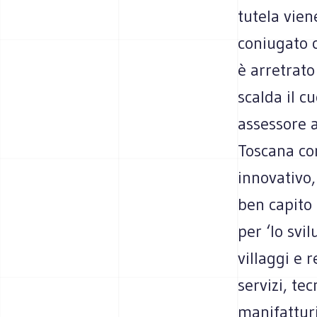
tutela vien
coniugato 
è arretrato
scalda il c
assessore a
Toscana con
innovativo
ben capito 
per ‘lo svi
villaggi e 
servizi, tec
manifatturi