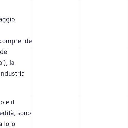
saggio
n comprende
 dei
’), la
’industria
 e il
edità, sono
a loro