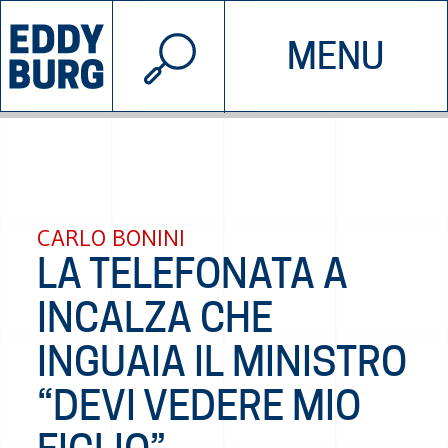
© 2026 EDDYBURG
MENU
INIZIATIVE
CHI SIAMO
SOSTIENICI
CONTATTACI
CARLO BONINI
LA TELEFONATA A
INCALZA CHE
INGUAIA IL MINISTRO
“DEVI VEDERE MIO