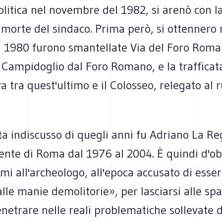
olitica nel novembre del 1982, si arenò con l
orte del sindaco. Prima però, si ottennero r
el 1980 furono smantellate Via del Foro Roma
 Campidoglio dal Foro Romano, e la trafficat
a tra quest'ultimo e il Colosseo, relegato al r
a indiscusso di quegli anni fu Adriano La Re
ente di Roma dal 1976 al 2004. È quindi d'ob
mi all'archeologo, all'epoca accusato di esse
le manie demolitorie», per lasciarsi alle spal
netrare nelle reali problematiche sollevate d