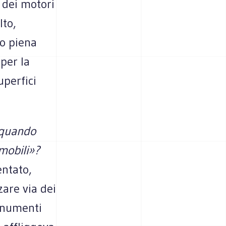
 dei motori
lto,
o piena
per la
uperfici
, quando
mobili»?
entato,
zare via dei
monumenti