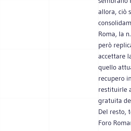
sembrano m
allora, ciò
consolidam
Roma, la n
però replic
accettare la
quello attu
recupero i
restituirle
gratuita d
Del resto, 
Foro Roman