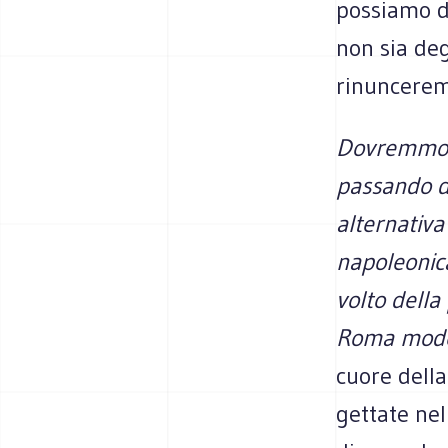
possiamo da
non sia de
rinunceremm
Dovremmo q
passando d
alternativa
napoleonica
volto della
Roma mode
cuore della
gettate nel