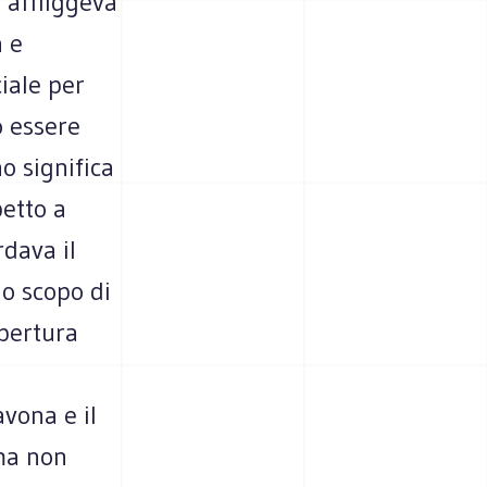
 affliggeva
a e
iale per
o essere
o significa
petto a
dava il
lo scopo di
apertura
avona e il
ma non