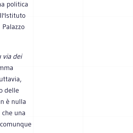
a politica
'Istituto
a Palazzo
 via dei
ramma
uttavia,
o delle
n è nulla
o che una
 è comunque