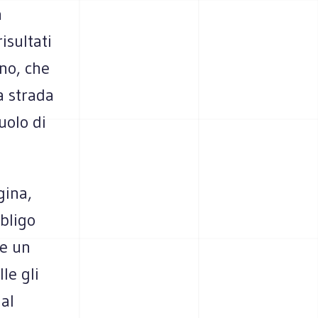
a
isultati
no, che
a strada
uolo di
gina,
bligo
re un
le gli
al