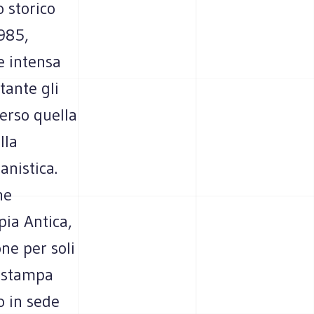
o storico
1985,
e intensa
tante gli
erso quella
lla
anistica.
he
ppia Antica,
ne per soli
a stampa
o in sede