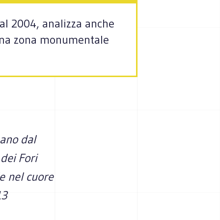
al 2004, analizza anche
re una zona monumentale
mano dal
dei Fori
e nel cuore
13