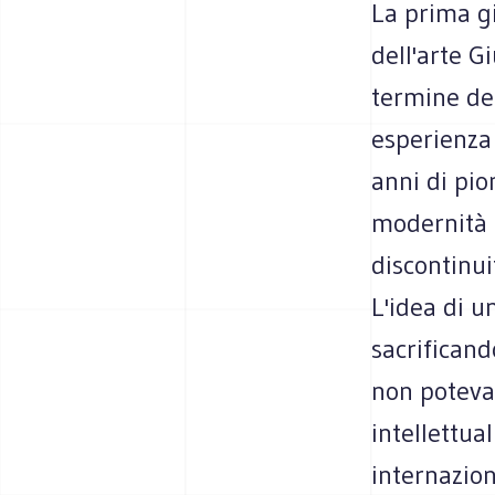
La prima gi
dell'arte G
termine de
esperienza 
anni di pio
modernità 
discontinui
L'idea di u
sacrificand
non poteva 
intellettu
internazion