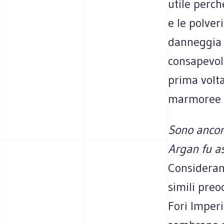
utile perch
e le polver
danneggia 
consapevol
prima volta
marmoree 
Sono ancora
Argan fu a
Considerand
simili preo
Fori Imperi