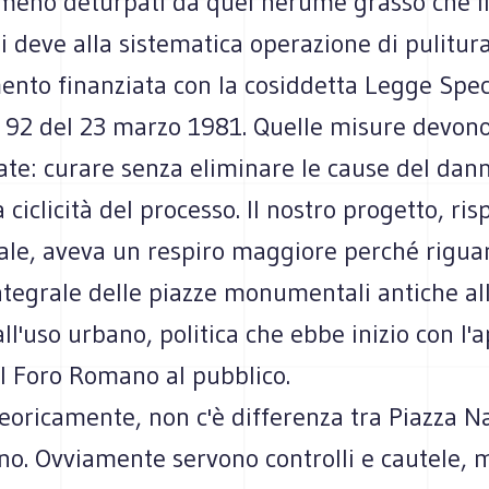
eno deturpati da quel nerume grasso che li
 si deve alla sistematica operazione di pulitur
ento finanziata con la cosiddetta Legge Spec
. 92 del 23 marzo 1981. Quelle misure devon
ate: curare senza eliminare le cause del dann
 ciclicità del processo. Il nostro progetto, ris
ale, aveva un respiro maggiore perché riguar
ntegrale delle piazze monumentali antiche al
 all'uso urbano, politica che ebbe inizio con l'
el Foro Romano al pubblico.
teoricamente, non c'è differenza tra Piazza N
o. Ovviamente servono controlli e cautele, 