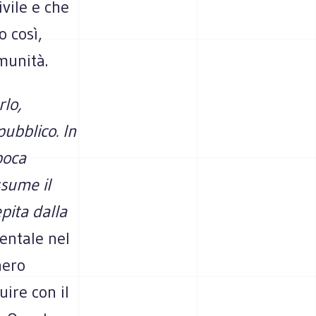
vile e che
 così,
munità.
lo,
ubblico. In
poca
ssume il
epita dalla
entale nel
nero
ire con il