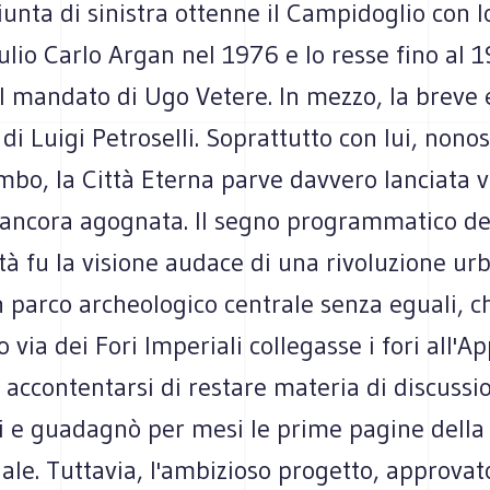
unta di sinistra ottenne il Campidoglio con l
iulio Carlo Argan nel 1976 e lo resse fino al 
l mandato di Ugo Vetere. In mezzo, la breve 
di Luigi Petroselli. Soprattutto con lui, nonos
mbo, la Città Eterna parve davvero lanciata v
ancora agognata. Il segno programmatico de
tà fu la visione audace di una rivoluzione urb
n parco archeologico centrale senza eguali, c
o via dei Fori Imperiali collegasse i fori all'A
accontentarsi di restare materia di discussio
ali e guadagnò per mesi le prime pagine dell
ale. Tuttavia, l'ambizioso progetto, approvat