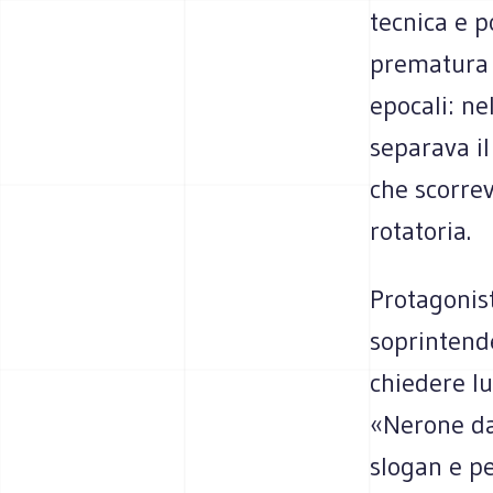
tecnica e p
prematura m
epocali: n
separava il
che scorrev
rotatoria.
Protagonist
soprintend
chiedere lu
«Nerone dal
slogan e pe