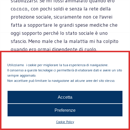
stabilizzarsi. Se mi fossi ammalato quando ero
co.co.co., con pochi soldi e senza la rete della
protezione sociale, sicuramente non ce l'avrei
fatta a sopportare le grandi spese mediche che
oggi sopporto perché lo stato sociale è uno
sfascio. Meno male che la malattia mi ha colpito
quando ero ormai dipendente di ruolo.
Ora lo stipendio è buono, il lavoro lo amo e
Utilizziamo i cookie per migliorare la tua esperienza di navigazione.
Il consenso a queste tecnologie ci permetterà di elaborare dati e avere un sito
credo di essere brevetto ma è troppo
sempre aggiornato.
Non accettare può limitare la navigazione ad alcune aree del sito stesso.
devastante quello che sta accadendo, c'è poco
da essere fieri a dirsi italiani in questa Italia. E
Accetta
un po’ di stanchezza inizia a fare capolino
superata la boa della metà del viaggio. In fondo
Preferenze
quello che si vuole è essere un paese civile
normale, che abbia rispetto di se e dei suoi
Cookie Policy