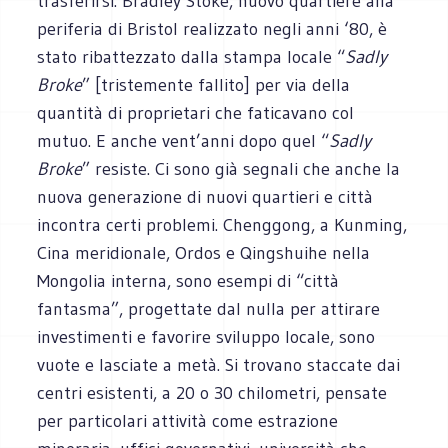
trasferirsi. Bradley Stoke, nuovo quartiere alla
periferia di Bristol realizzato negli anni ‘80, è
stato ribattezzato dalla stampa locale “
Sadly
Broke
” [tristemente fallito] per via della
quantità di proprietari che faticavano col
mutuo. E anche vent’anni dopo quel “
Sadly
Broke
” resiste. Ci sono già segnali che anche la
nuova generazione di nuovi quartieri e città
incontra certi problemi. Chenggong, a Kunming,
Cina meridionale, Ordos e Qingshuihe nella
Mongolia interna, sono esempi di “città
fantasma”, progettate dal nulla per attirare
investimenti e favorire sviluppo locale, sono
vuote e lasciate a metà. Si trovano staccate dai
centri esistenti, a 20 o 30 chilometri, pensate
per particolari attività come estrazione