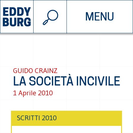
© 2026 EDDYBURG
MENU
INIZIATIVE
CHI SIAMO
SOSTIENICI
CONTATTACI
GUIDO CRAINZ
LA SOCIETÀ INCIVILE
1 Aprile 2010
SCRITTI 2010