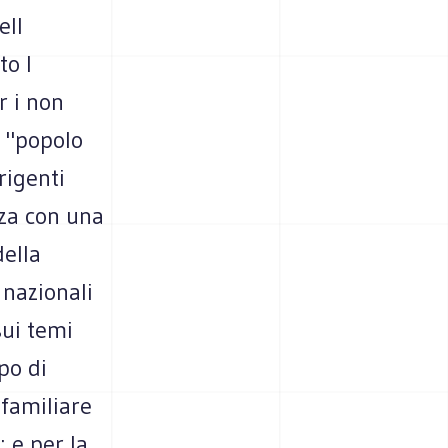
ell
to l
r i non
i "popolo
rigenti
zza con una
della
 nazionali
sui temi
po di
 familiare
; e per la