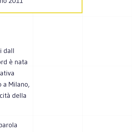
gno 2011
 dall
ord è nata
ativa
o a Milano,
cità della
 parola