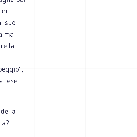
 di
al suo
ca ma
re la
.
peggio",
lanese
 della
ta?