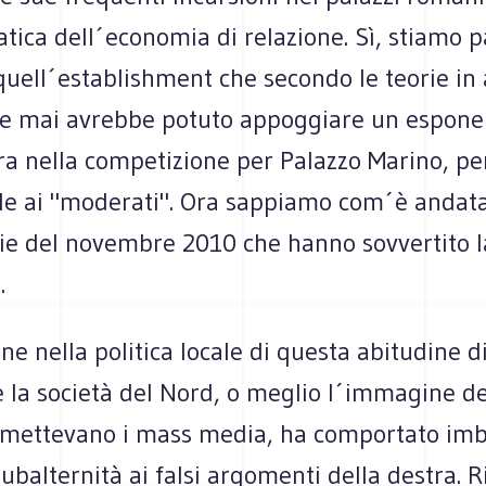
tica dell´economia di relazione. Sì, stiamo 
quell´establishment che secondo le teorie in
e mai avrebbe potuto appoggiare un esponen
tra nella competizione per Palazzo Marino, p
ile ai "moderati". Ora sappiamo com´è andata
rie del novembre 2010 che hanno sovvertito l
.
ne nella politica locale di questa abitudine d
 la società del Nord, o meglio l´immagine d
smettevano i mass media, ha comportato imb
subalternità ai falsi argomenti della destra. 