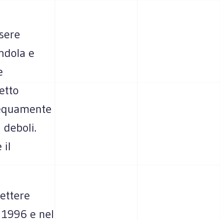
ssere
ndola e
e
etto
e equamente
ù deboli.
 il
ettere
 1996 e nel