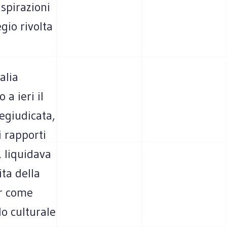
aspirazioni
gio rivolta
alia
a ieri il
egiudicata,
i rapporti
, liquidava
ta della
er come
lo culturale