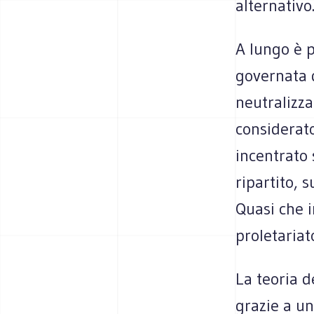
alternativo
A lungo è p
governata d
neutralizz
considerato
incentrato 
ripartito, s
Quasi che 
proletariat
La teoria 
grazie a u