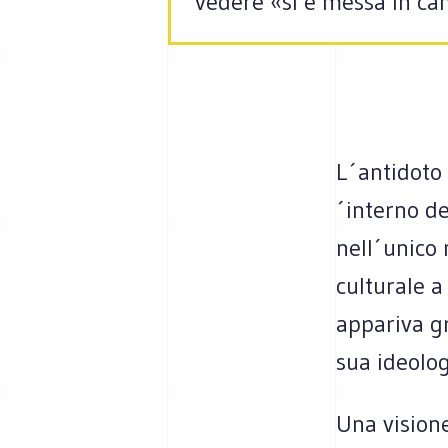
vedere «si è messa in ca
L´antidoto 
´interno de
nell´unico 
culturale a
appariva gr
sua ideolog
Una visione