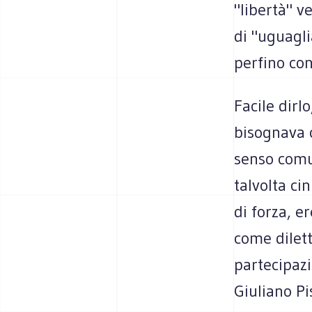
"libertà" v
di "uguagli
perfino con
Facile dirl
bisognava c
senso comu
talvolta ci
di forza, e
come dilett
partecipazi
Giuliano Pi