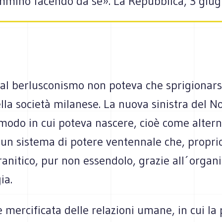
mmino facendo da sé». La Repubblica, 3 giu
al berlusconismo non poteva che sprigionarsi
lla società milanese. La nuova sinistra del N
modo in cui poteva nascere, cioè come altern
 un sistema di potere ventennale che, propri
anitico, pur non essendolo, grazie all´organi
ia.
 mercificata delle relazioni umane, in cui la