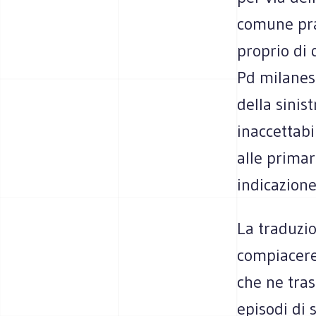
comune pra
proprio di 
Pd milanes
della sinis
inaccettab
alle prima
indicazione
La traduzio
compiacere
che ne tra
episodi di 