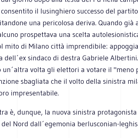
 consentito il lusinghiero successo del partito
vitandone una pericolosa deriva. Quando già 
alcuno prospettava una scelta autolesionisti
l mito di Milano città imprendibile: appoggia
 dell´ex sindaco di destra Gabriele Albertini
n´altra volta gli elettori a votare il "meno 
nzione sbagliata che il volto della sinistra mi
loro impresentabile.
tra è, dunque, la nuova sinistra protagonista
e del Nord dall´egemonia berlusconian-leghis