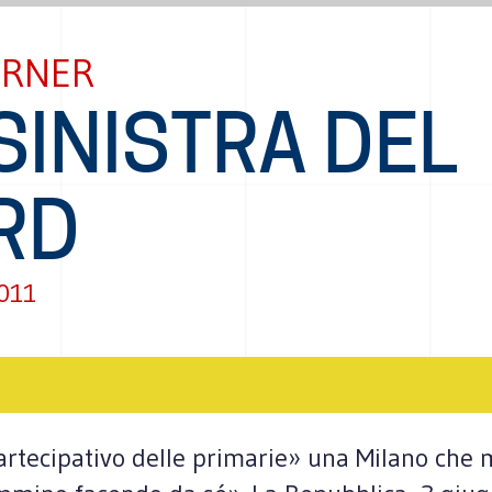
ERNER
SINISTRA DEL
RD
011
artecipativo delle primarie» una Milano che m