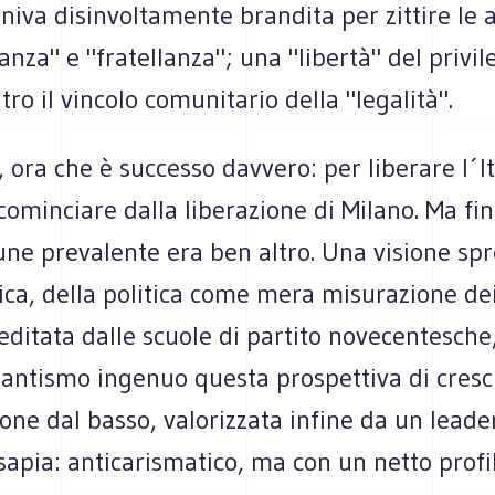
eniva disinvoltamente brandita per zittire le 
anza" e "fratellanza"; una "libertà" del privile
tro il vincolo comunitario della "legalità".
o, ora che è successo davvero: per liberare l´It
ominciare dalla liberazione di Milano. Ma fino 
ne prevalente era ben altro. Una visione spr
nica, della politica come mera misurazione de
reditata dalle scuole di partito novecentesche
antismo ingenuo questa prospettiva di cresci
one dal basso, valorizzata infine da un lead
sapia: anticarismatico, ma con un netto profi