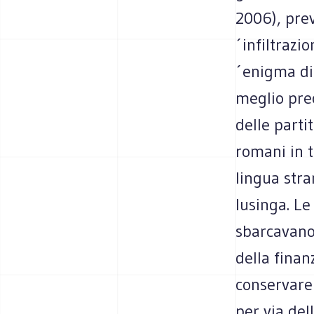
2006), prev
´infiltrazi
´enigma di 
meglio prec
delle parti
romani in 
lingua stra
lusinga. Le
sbarcavano
della finan
conservare 
per via del