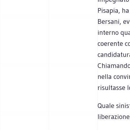
Pisapia, ha
Bersani, e
interno qu
coerente co
candidatura
Chiamando u
nella convi
risultasse 
Quale sinis
liberazion