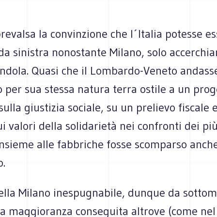
.
revalsa la convinzione che l´Italia potesse e
a sinistra nonostante Milano, solo accerchia
andola. Quasi che il Lombardo-Veneto andass
 per sua stessa natura terra ostile a un prog
sulla giustizia sociale, su un prelievo fiscal
ui valori della solidarietà nei confronti dei pi
insieme alle fabbriche fosse scomparso anche
o.
della Milano inespugnabile, dunque da sottom
na maggioranza conseguita altrove (come nel