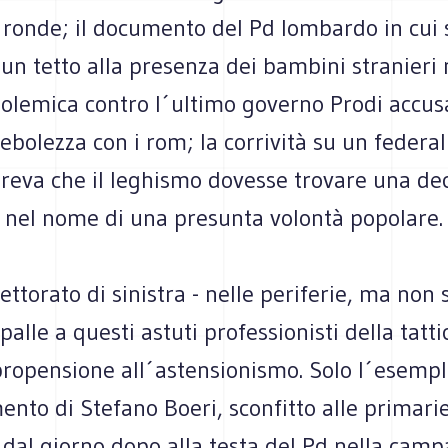
le ronde; il documento del Pd lombardo in cui 
n tetto alla presenza dei bambini stranieri 
polemica contro l´ultimo governo Prodi accus
ebolezza con i rom; la corrività su un federa
areva che il leghismo dovesse trovare una de
, nel nome di una presunta volontà popolare.
ettorato di sinistra - nelle periferie, ma non s
spalle a questi astuti professionisti della tatt
propensione all´astensionismo. Solo l´esemp
nto di Stefano Boeri, sconfitto alle primari
dal giorno dopo alla testa del Pd nella cam