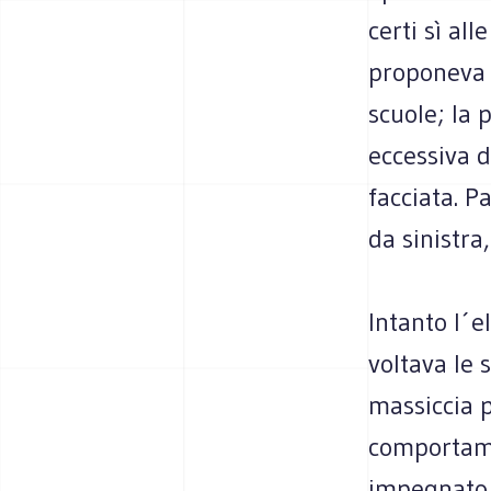
certi sì al
proponeva u
scuole; la 
eccessiva d
facciata. P
da sinistra
Intanto l´el
voltava le 
massiccia 
comportame
impegnato 