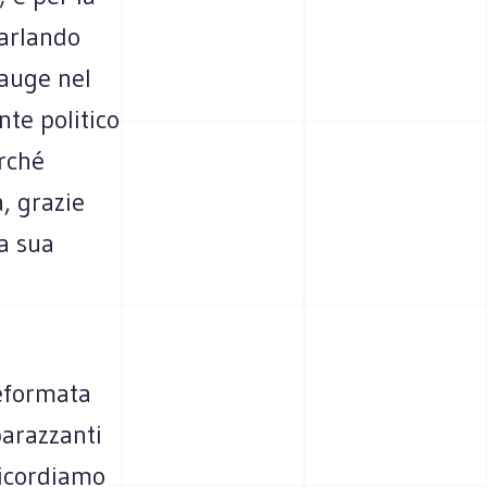
parlando
 auge nel
te politico
erché
, grazie
a sua
i
eformata
arazzanti
Ricordiamo