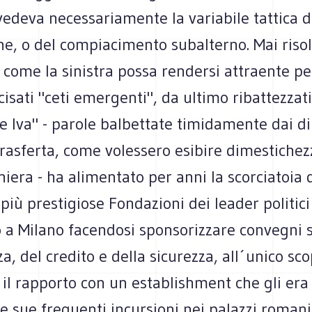
edeva necessariamente la variabile tattica d
one, o del compiacimento subalterno. Mai risol
come la sinistra possa rendersi attraente pe
isati "ceti emergenti", da ultimo ribattezzat
te Iva" - parole balbettate timidamente dai di
trasferta, come volessero esibire dimestiche
niera - ha alimentato per anni la scorciatoia 
 più prestigiose Fondazioni dei leader politici
 a Milano facendosi sponsorizzare convegni 
za, del credito e della sicurezza, all´unico sco
il rapporto con un establishment che gli era
le sue frequenti incursioni nei palazzi romani