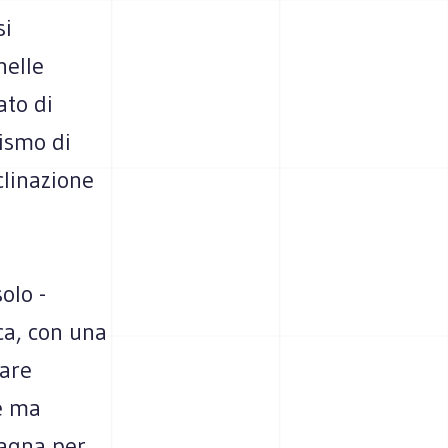
si
nelle
ato di
lismo di
clinazione
olo -
ica, con una
lare
e ma
pagna per