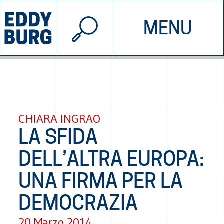
© 2026 EDDYBURG
MENU
INIZIATIVE
CHI SIAMO
SOSTIENICI
CONTATTACI
CHIARA INGRAO
LA SFIDA
DELL’ALTRA EUROPA:
UNA FIRMA PER LA
DEMOCRAZIA
20 Marzo 2014