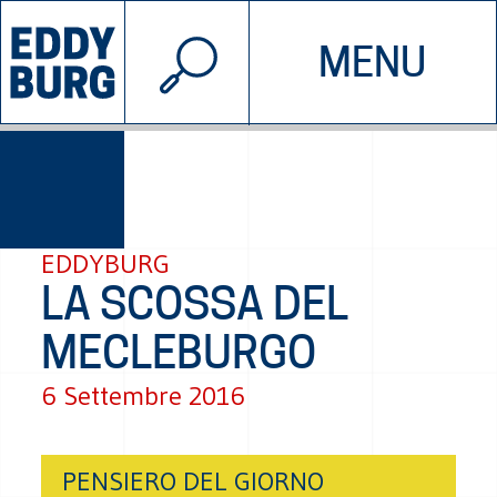
© 2026 EDDYBURG
MENU
INIZIATIVE
CHI SIAMO
SOSTIENICI
CONTATTACI
EDDYBURG
LA SCOSSA DEL
MECLEBURGO
6 Settembre 2016
PENSIERO DEL GIORNO