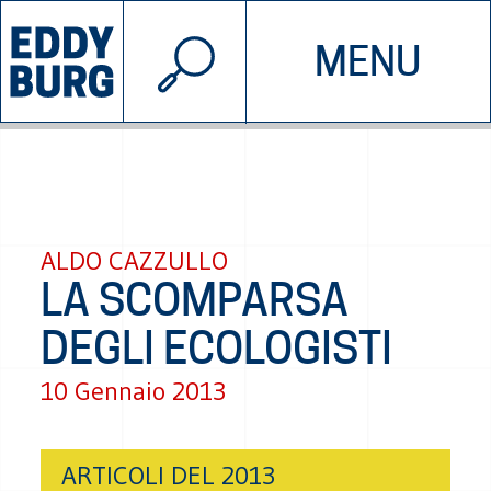
© 2026 EDDYBURG
MENU
INIZIATIVE
CHI SIAMO
SOSTIENICI
CONTATTACI
ALDO CAZZULLO
LA SCOMPARSA
DEGLI ECOLOGISTI
10 Gennaio 2013
ARTICOLI DEL 2013