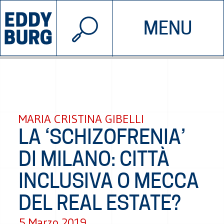
© 2026 EDDYBURG
MENU
INIZIATIVE
CHI SIAMO
SOSTIENICI
CONTATTACI
MARIA CRISTINA GIBELLI
LA ‘SCHIZOFRENIA’
DI MILANO: CITTÀ
INCLUSIVA O MECCA
DEL REAL ESTATE?
5 Marzo 2019