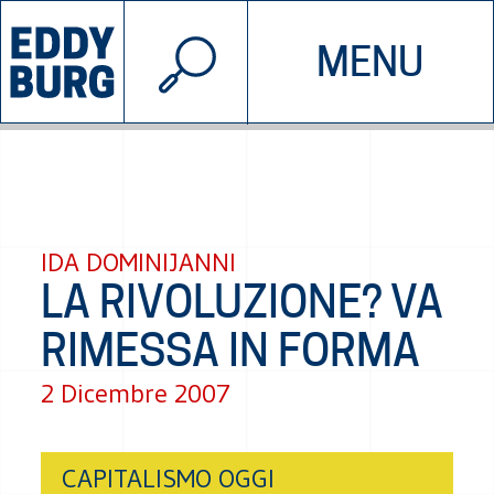
© 2026 EDDYBURG
MENU
INIZIATIVE
CHI SIAMO
SOSTIENICI
CONTATTACI
IDA DOMINIJANNI
LA RIVOLUZIONE? VA
RIMESSA IN FORMA
2 Dicembre 2007
CAPITALISMO OGGI