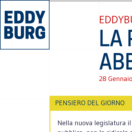
EDDYB
LA 
AB
28 Gennai
PENSIERO DEL GIORNO
Nella nuova legislatura i