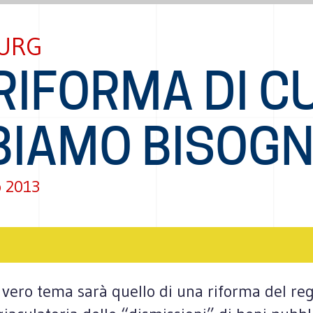
URG
RIFORMA DI CU
BIAMO BISOG
o 2013
l vero tema sarà quello di una riforma del re