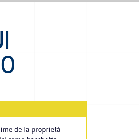
I
NO
gime della proprietà