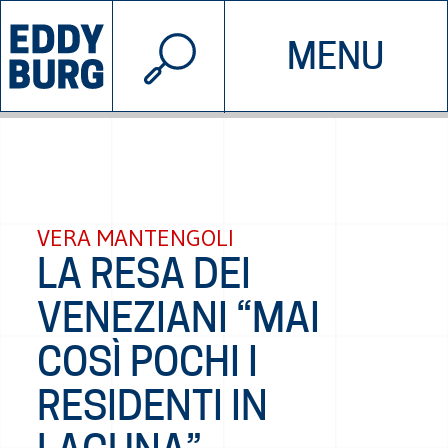
© 2026 EDDYBURG
MENU
INIZIATIVE
CHI SIAMO
SOSTIENICI
CONTATTACI
VERA MANTENGOLI
LA RESA DEI
VENEZIANI “MAI
COSÌ POCHI I
RESIDENTI IN