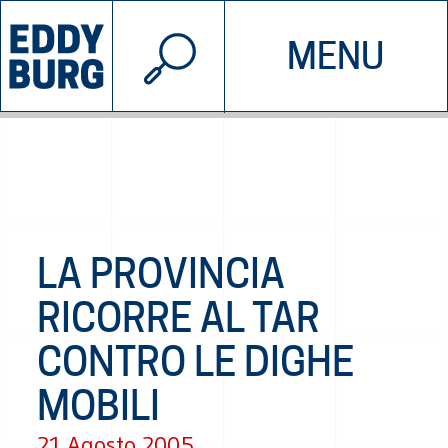
© 2026 EDDYBURG
MENU
INIZIATIVE
CHI SIAMO
SOSTIENICI
CONTATTACI
LA PROVINCIA
RICORRE AL TAR
CONTRO LE DIGHE
MOBILI
21 Agosto 2005