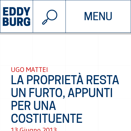
© 2026 EDDYBURG
MENU
INIZIATIVE
CHI SIAMO
SOSTIENICI
CONTATTACI
UGO MATTEI
LA PROPRIETÀ RESTA
UN FURTO, APPUNTI
PER UNA
COSTITUENTE
13 Giugno 2013