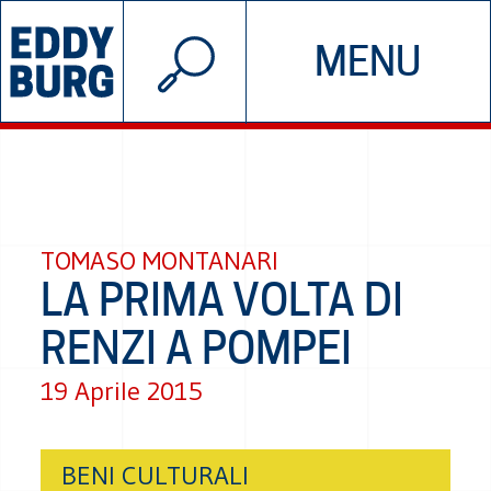
© 2026 EDDYBURG
MENU
INIZIATIVE
CHI SIAMO
SOSTIENICI
CONTATTACI
TOMASO MONTANARI
LA PRIMA VOLTA DI
RENZI A POMPEI
19 Aprile 2015
BENI CULTURALI