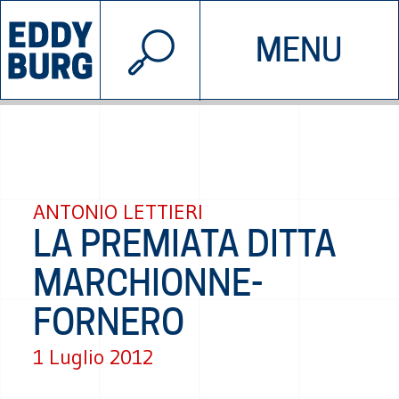
© 2026 EDDYBURG
MENU
INIZIATIVE
CHI SIAMO
SOSTIENICI
CONTATTACI
ANTONIO LETTIERI
LA PREMIATA DITTA
MARCHIONNE-
FORNERO
1 Luglio 2012