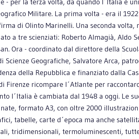
è - per la terza volta, da quando l´Italia è uni
eografico Militare. La prima volta - era il 1922
firma di Olinto Marinelli. Una seconda volta,
ato a tre scienziati: Roberto Almagià, Aldo Se
san. Ora - coordinato dal direttore della Scuo
i Scienze Geografiche, Salvatore Arca, patro
denza della Repubblica e finanziato dalla Cas
di Firenze ricompare l´Atlante per raccontar
to l´Italia è cambiata dal 1948 a oggi. Le s
nate, formato A3, con oltre 2000 illustrazioni
ici, tabelle, carte d´epoca ma anche satellita
ali, tridimensionali, termoluminescenti, tutt