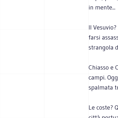
in mente...
Il Vesuvio?
farsi assas
strangola d
Chiasso e 
campi. Oggi
spalmata tr
Le coste? Q
città portua