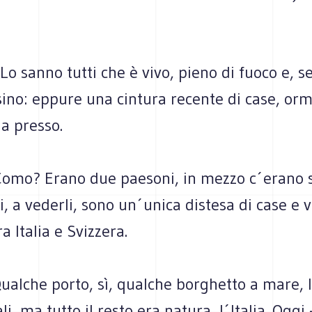
 Lo sanno tutti che è vivo, pieno di fuoco e, s
sino: eppure una cintura recente di case, orma
a presso.
Como? Erano due paesoni, in mezzo c´erano s
, a vederli, sono un´unica distesa di case e vi
a Italia e Svizzera.
ualche porto, sì, qualche borghetto a mare, 
li, ma tutto il resto era natura, l´Italia. Oggi -