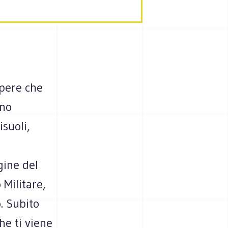
apere che
ono
isuoli,
gine del
 Militare,
. Subito
he ti viene