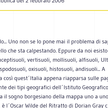
bblica del 2 febbraio 2006
olo... Uno non se lo pone mai il problema di s
llo che sta calpestando. Eppure da noi esist
nceptisuoli, vertisuoli, mollisuoli, alfisuoli, Ult
spodosuoli, oxisuoli, histosuoli, andisuoli... A
 così quest´Italia appena riapparsa sulle pa
te dei tipi geografici dell´Istituto Geografico
a il sogno borgesiano della mappa uno a uno
 è l´Oscar Wilde del Ritratto di Dorian Gray c