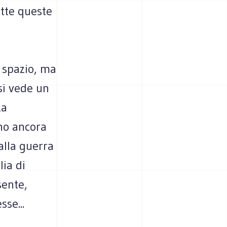
utte queste
 spazio, ma
si vede un
za
ono ancora
alla guerra
ia di
sente,
se...