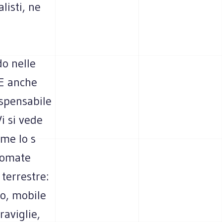
listi, ne
do nelle
 «E anche
ispensabile
i si vede
ome lo s
oomate
 terrestre:
vo, mobile
raviglie,