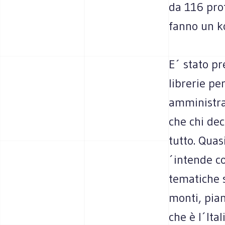
da 116 prof
fanno un ko
E´ stato pr
librerie pe
amministra
che chi dec
tutto. Quas
´intende c
tematiche s
monti, pian
che è l´Ita