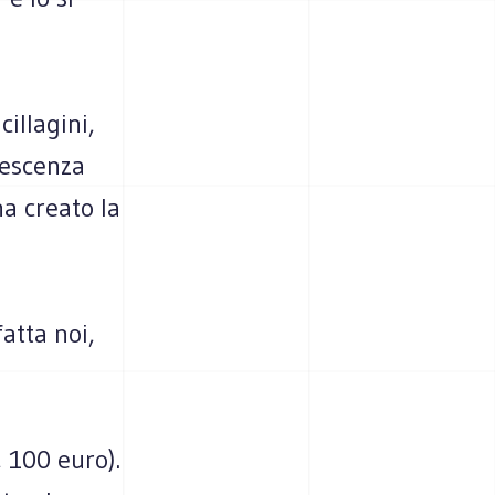
illagini,
nescenza
ha creato la
atta noi,
, 100 euro).