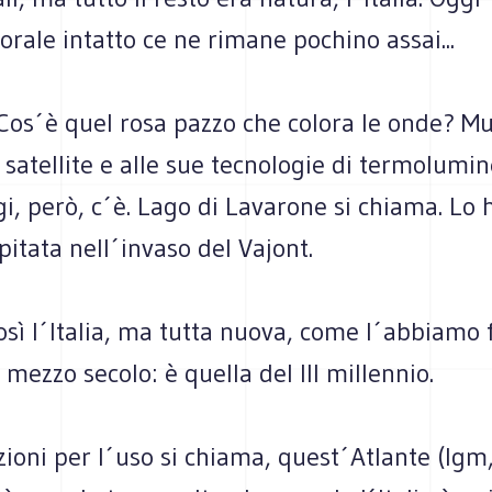
itorale intatto ce ne rimane pochino assai...
Cos´è quel rosa pazzo che colora le onde? Muc
 satellite e alle sue tecnologie di termolumi
gi, però, c´è. Lago di Lavarone si chiama. Lo 
pitata nell´invaso del Vajont.
sì l´Italia, ma tutta nuova, come l´abbiamo f
 mezzo secolo: è quella del III millennio.
ruzioni per l´uso si chiama, quest´Atlante (Igm