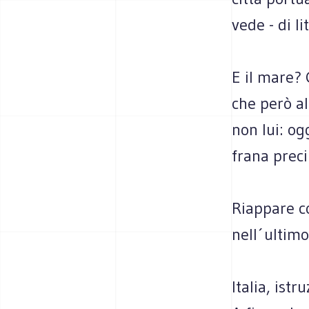
vede - di l
E il mare? 
che però al
non lui: og
frana preci
Riappare co
nell´ultimo
Italia, ist