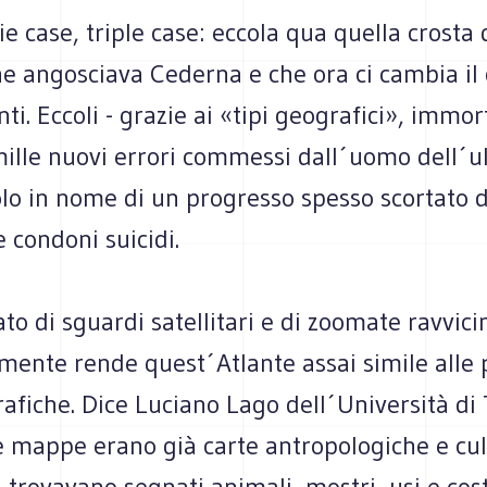
e case, triple case: eccola qua quella crosta
he angosciava Cederna e che ora ci cambia il 
nti. Eccoli - grazie ai «tipi geografici», immor
mille nuovi errori commessi dall´uomo dell´u
lo in nome di un progresso spesso scortato 
 condoni suicidi.
to di sguardi satellitari e di zoomate ravvici
mente rende quest´Atlante assai simile alle
afiche. Dice Luciano Lago dell´Università di 
 mappe erano già carte antropologiche e cult
i trovavano segnati animali, mostri, usi e cos