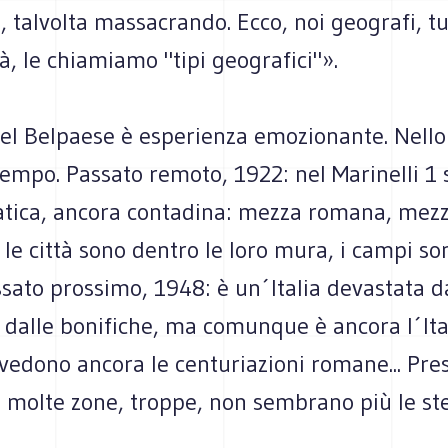
, talvolta massacrando. Ecco, noi geografi, t
tà, le chiamiamo "tipi geografici"».
nel Belpaese è esperienza emozionante. Nello
empo. Passato remoto, 1922: nel Marinelli 1 
lvatica, ancora contadina: mezza romana, mez
le città sono dentro le loro mura, i campi s
ssato prossimo, 1948: è un´Italia devastata d
dalle bonifiche, ma comunque è ancora l´Ital
vedono ancora le centuriazioni romane... Pre
 molte zone, troppe, non sembrano più le stes