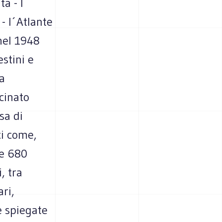
ta - l
 - l´Atlante
 nel 1948
stini e
la
cinato
sa di
ci come,
ue 680
, tra
ri,
e spiegate