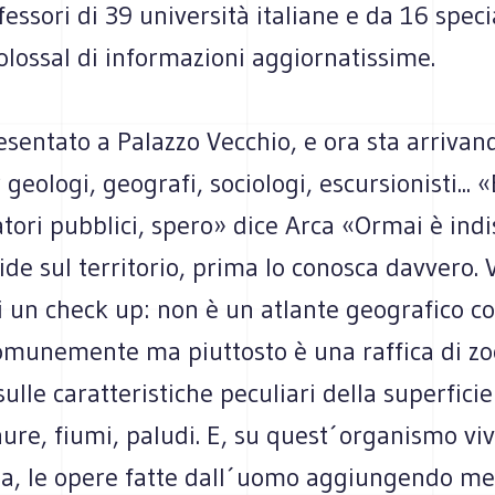
essori di 39 università italiane e da 16 specia
lossal di informazioni aggiornatissime.
esentato a Palazzo Vecchio, e ora sta arrivan
r geologi, geografi, sociologi, escursionisti...
tori pubblici, spero» dice Arca «Ormai è ind
ide sul territorio, prima lo conosca davvero. V
i un check up: non è un atlante geografico c
omunemente ma piuttosto è una raffica di z
ulle caratteristiche peculiari della superficie
ure, fiumi, paludi. E, su quest´organismo vi
lia, le opere fatte dall´uomo aggiungendo me