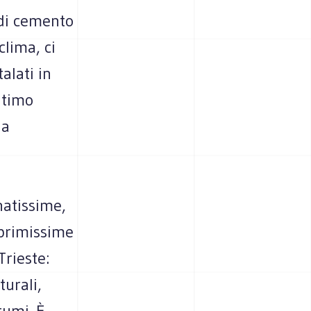
 di cemento
clima, ci
talati in
ltimo
da
natissime,
 primissime
Trieste:
urali,
tumi. È