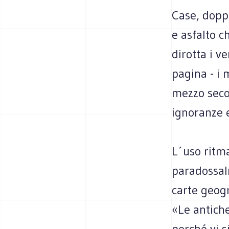
Case, doppi
e asfalto c
dirotta i ve
pagina - i 
mezzo seco
ignoranze e
L´uso ritma
paradossal
carte geogr
«Le antiche
perché vi s