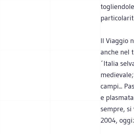
togliendole
particolari
Il Viaggio 
anche nel t
´Italia se
medievale; 
campi... Pa
e plasmata 
sempre, si 
2004, oggi: