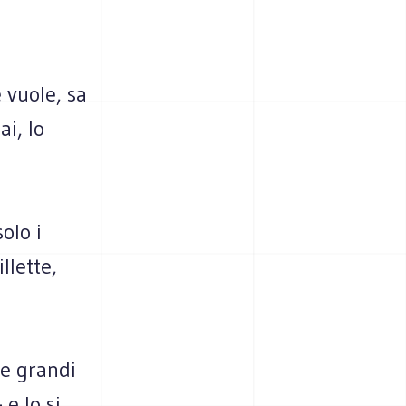
e vuole, sa
i, lo
olo i
llette,
le grandi
 e lo si