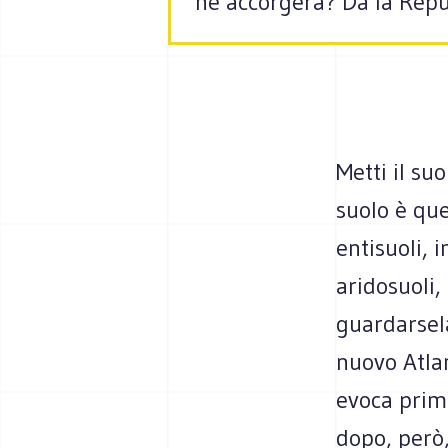
ne accorgerà? Da la Repu
Metti il su
suolo è que
entisuoli, i
aridosuoli, 
guardarsela
nuovo Atlan
evoca prim
dopo, però,