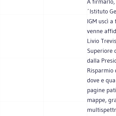
A firmarlo, 
´Istituto G
IGM uscì a 
venne affid
Livio Trevi
Superiore d
dalla Presi
Risparmio 
dove e quan
pagine pati
mappe, graf
multispettr