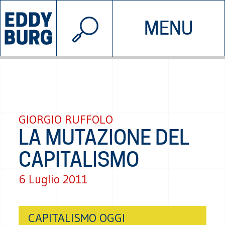
© 2026 EDDYBURG
MENU
INIZIATIVE
CHI SIAMO
SOSTIENICI
CONTATTACI
GIORGIO RUFFOLO
LA MUTAZIONE DEL
CAPITALISMO
6 Luglio 2011
CAPITALISMO OGGI