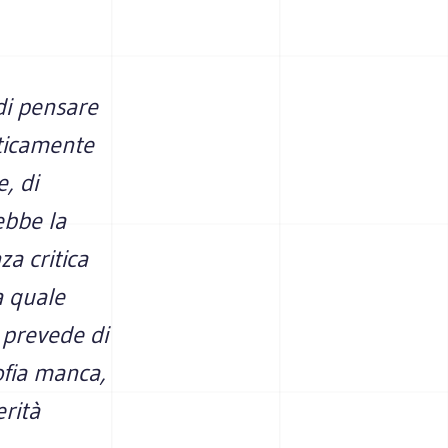
 di pensare
aticamente
e, di
ebbe la
za critica
a quale
i prevede di
ofia manca,
erità