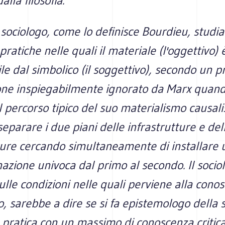
alla filosofia.
il sociologo, come lo definisce Bourdieu, studia
pratiche nelle quali il materiale (l'oggettivo) 
ile dal simbolico (il soggettivo), secondo un p
ione inspiegabilmente ignorato da Marx quand
 percorso tipico del suo materialismo causali
separare i due piani delle infrastrutture e del
ture cercando simultaneamente di installare 
azione univoca dal primo al secondo. Il sociol
ulle condizioni nelle quali perviene alla cono
, sarebbe a dire se si fa epistemologo della 
e pratica con un massimo di conoscenza critica