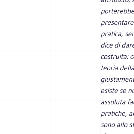
porterebbe,
presentare 
pratica, se
dice di dar
costruita: 
teoria dell
giustament
esiste se n
assoluta fa
pratiche, al
sono allo s