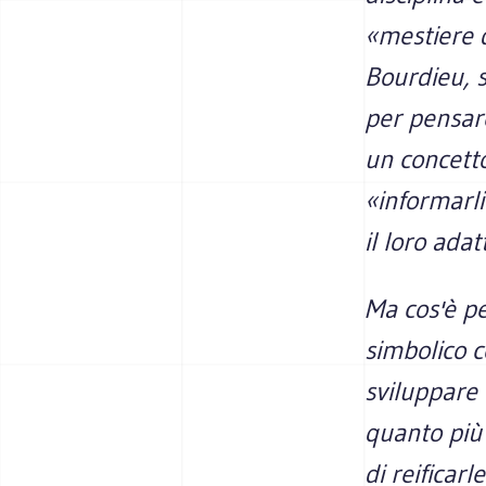
«mestiere 
Bourdieu, 
per pensare
un concetto
«informarli
il loro ada
Ma cos'è pe
simbolico c
sviluppare 
quanto più 
di reificarl