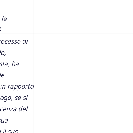
 le
è
rocesso di
o,
sta, ha
le
un rapporto
ogo, se si
scenza del
sua
 il suo