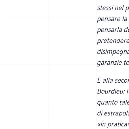
stessi nel 
pensare la 
pensarla de
pretendere 
disimpegna
garanzie t
È alla seco
Bourdieu: l
quanto tale
di estrapol
«in pratica