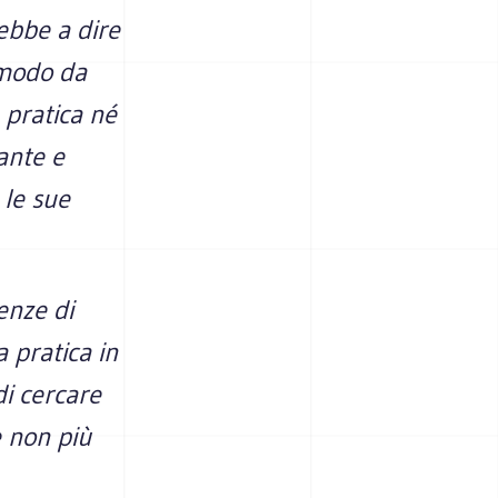
rebbe a dire
 modo da
 pratica né
ante e
 le sue
enze di
 pratica in
di cercare
e non più