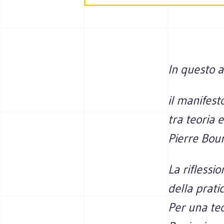
In questo a
il manifest
tra teoria e
Pierre Bour
La riflessi
della prati
Per una teo