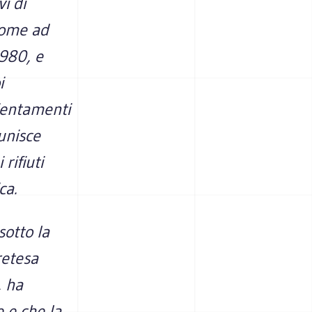
vi di
 come ad
980, e
i
rientamenti
 unisce
rifiuti
ca.
sotto la
retesa
, ha
e e che la