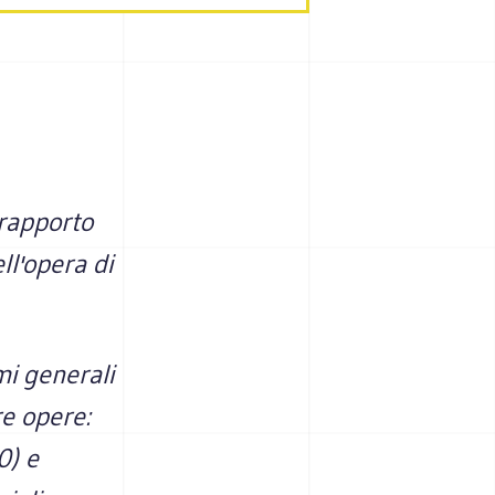
 rapporto
ell'opera di
mi generali
re opere:
0) e