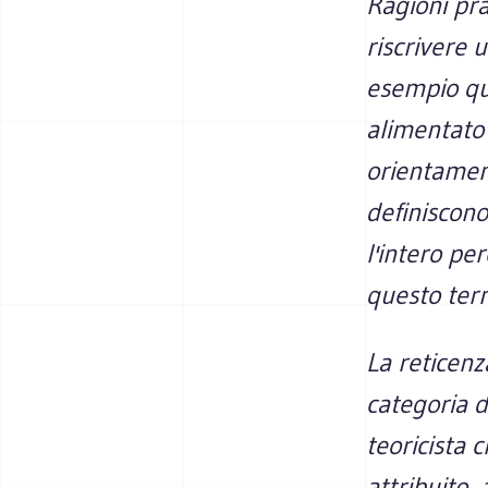
Ragioni pr
riscrivere 
esempio qu
alimentato 
orientament
definiscono
l'intero per
questo ter
La reticenz
categoria de
teoricista 
attribuito, 