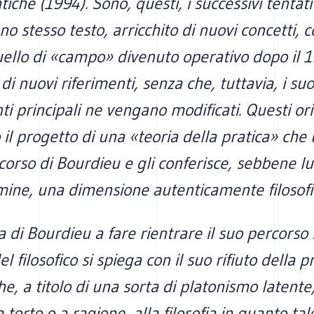
atiche
(1994). Sono, questi, i successivi tentati
uno stesso testo, arricchito di nuovi concetti,
ello di «campo» divenuto operativo dopo il 1
di nuovi riferimenti, senza che, tuttavia, i suo
i principali ne vengano modificati. Questi o
 il progetto di una «teoria della pratica» che
corso di Bourdieu e gli conferisce, sebbene lui 
mine, una dimensione autenticamente filosofi
a di Bourdieu a fare rientrare il suo percorso 
l filosofico si spiega con il suo rifiuto della p
che, a titolo di una sorta di platonismo latente
a torto o a ragione, alla filosofia in quanto tal