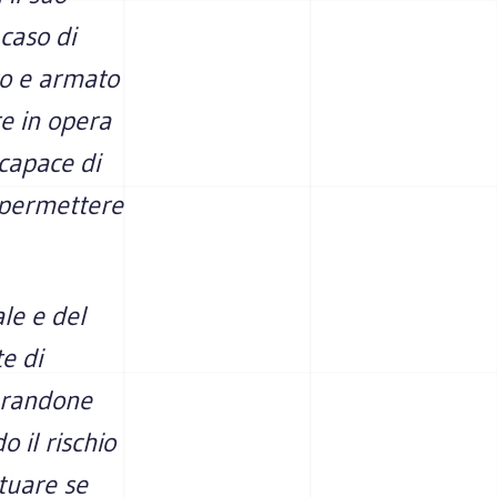
caso di
to e armato
e in opera
 capace di
r permettere
le e del
e di
turandone
 il rischio
ituare se