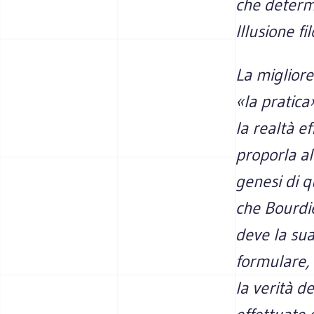
che determi
Illusione fi
La migliore
«la pratic
la realtà e
proporla a
genesi di q
che Bourdie
deve la sua
formulare,
la verità d