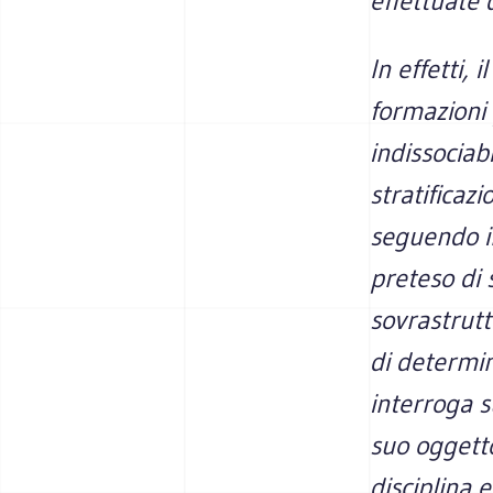
effettuate d
In effetti, 
formazioni 
indissociab
stratificaz
seguendo il
preteso di 
sovrastrut
di determin
interroga s
suo oggetto
disciplina 