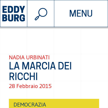
© 2026 EDDYBURG
MENU
INIZIATIVE
CHI SIAMO
SOSTIENICI
CONTATTACI
NADIA URBINATI
LA MARCIA DEI
RICCHI
28 Febbraio 2015
DEMOCRAZIA