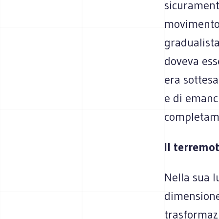
sicuramente
movimento s
gradualista
doveva esse
era sottesa
e di emanci
completame
Il terremo
Nella sua l
dimensione 
trasformazi