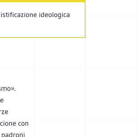
stificazione ideologica
smo».
te
rze
scione con
i padroni