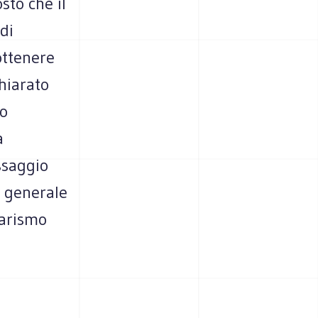
sto che il
di
ottenere
chiarato
ro
a
ssaggio
i generale
tarismo