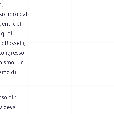
a,
o libro dal
genti del
 quali
o Rosselli,
 congresso
onismo, un
ismo di
so all'
videva