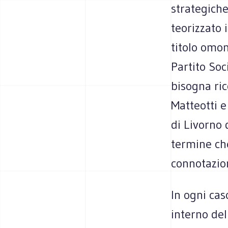
strategiche
teorizzato 
titolo omon
Partito Soci
bisogna ric
Matteotti e
di Livorno 
termine ch
connotazion
In ogni cas
interno de