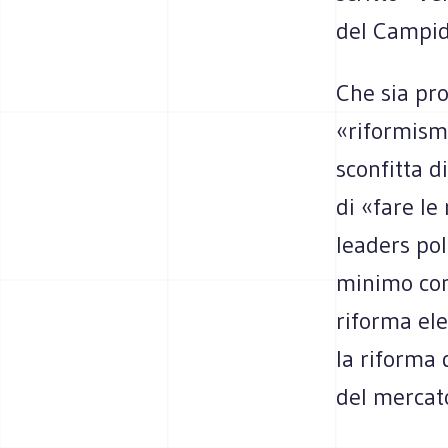
del Campid
Che sia pro
«riformismo
sconfitta d
di «fare le
leaders poli
minimo com
riforma ele
la riforma 
del mercato