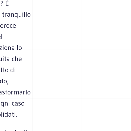
a? È
 tranquillo
feroce
l
ziona lo
uita che
tto di
ndo,
rasformarlo
ogni caso
idati.