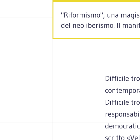
"Riformismo", una magistr
del neoliberismo. Il man
Difficile t
contempora
Difficile t
responsabil
democratic
scritto «Ve