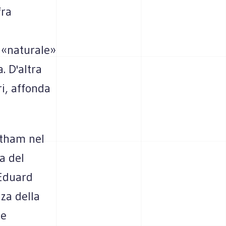
fra
e «naturale»
. D'altra
i, affonda
ntham nel
a del
'Eduard
za della
ze