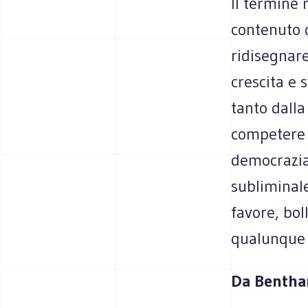
Il termine 
contenuto d
ridisegnare
crescita e 
tanto dall
competere 
democrazia
subliminal
favore, bo
qualunque 
Da Bentham