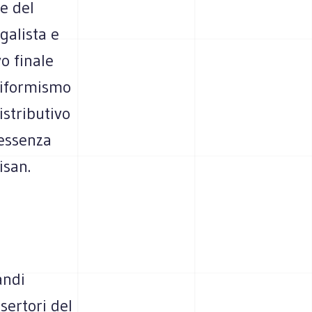
e del
galista e
vo finale
 riformismo
istributivo
'essenza
isan.
andi
sertori del