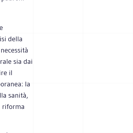
ne
si della
a necessità
rale sia dai
re il
oranea: la
lla sanità,
a riforma