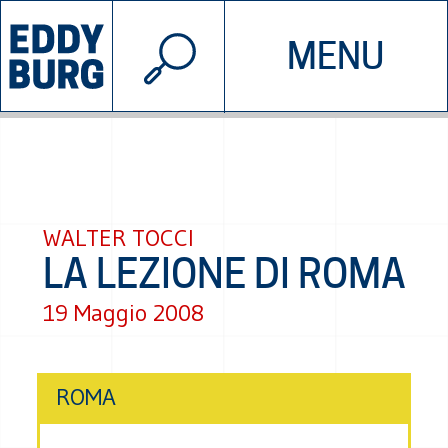
© 2026 EDDYBURG
MENU
INIZIATIVE
CHI SIAMO
SOSTIENICI
CONTATTACI
WALTER TOCCI
LA LEZIONE DI ROMA
19 Maggio 2008
ROMA