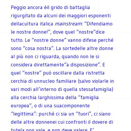
Peggio ancora èil grido di battaglia
rigurgitato da alcuni dei maggiori esponenti
dellacultura italica
mainstream
: “Difendiamo
le nostre donne!”, dove quel “nostre”dice
tutto. Le “nostre donne” vanno difese perché
sono “cosa nostra”. La sortedelle altre donne
al più non ci riguarda, quando non le si
considera direttamente“a disposizione”. E
quel “nostre” può oscillare dalla ristretta
cerchia di unnucleo familiare (salvo violarle in
vari modi all’interno di quella stessafamiglia)
alla cerchia larghissima della “famiglia
europea”, o di una suacomponente
“legittima”: purché ci sia un “fuori”, ci siano
delle altre donnenei cui confronti il dovere di
tutela non vale, e non deve valere. E’