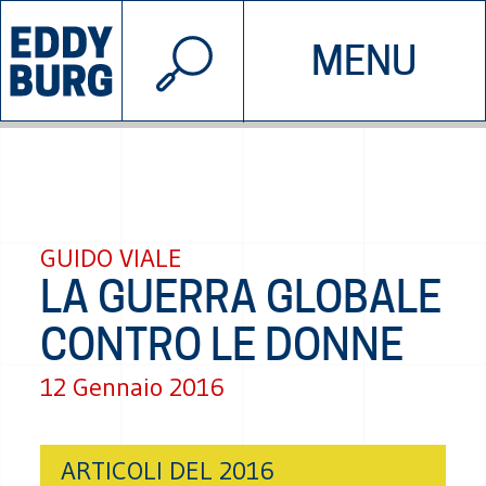
© 2026 EDDYBURG
MENU
INIZIATIVE
CHI SIAMO
SOSTIENICI
CONTATTACI
GUIDO VIALE
LA GUERRA GLOBALE
CONTRO LE DONNE
12 Gennaio 2016
ARTICOLI DEL 2016