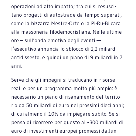
ope­ra­zioni ad alto impatto; tra cui si resu­sci­
tano pro­getti di auto­strade da tempo supe­rati,
come la biz­zarra Mestre-Orte o la Pi-Ru-Bi cara
alla mas­so­ne­ria filo­de­mo­cri­stiana. Nelle ultime
ore – sull’onda emo­tiva degli eventi —
l’esecutivo annun­cia lo sblocco di 2,2 miliardi
anti­dis­se­sto, e quindi un piano di 9 miliardi in 7
anni.
Serve che gli impe­gni si tra­du­cano in risorse
reali e per un pro­gramma molto più ampio: è
neces­sa­rio un piano di risa­na­mento del ter­ri­to­
rio da 50 miliardi di euro nei pros­simi dieci anni;
di cui almeno il 10% da impie­gare subito. Se si
pensa di ricor­rere per que­sto ai «300 miliardi di
euro di inve­sti­menti euro­pei pro­messi da Jun­