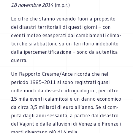
18 novembre 2014
(m.p.r.)
Le cifre che stanno venendo fuori a pro­po­sito
dei disa­stri ter­ri­to­riali di que­sti giorni – con
eventi meteo esa­spe­rati dai cam­bia­menti cli­ma­
tici che si abbat­tono su un ter­ri­to­rio inde­bo­lito
dalla iper­ce­men­ti­fi­ca­zione – sono da auten­tica
guerra.
Un Rap­porto Cresme/Ance ricorda che nel
periodo 1985–2011 si sono regi­strati quasi
mille morti da dis­se­sto idro­geo­lo­gico, per oltre
15 mila eventi cala­mi­tosi e un danno eco­no­mico
da circa 3,5 miliardi di euro all’anno. Se si com­
puta dagli anni ses­santa, a par­tire dal disa­stro
del Vajont e dalle allu­vioni di Vene­zia e Firenze i
morti diven­tano più di 4 mila.