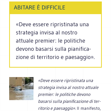
ABITARE È DIFFICILE
«Deve essere ripri­sti­nata una
stra­te­gia invisa al nostro
attuale pre­mier: le poli­ti­che
devono basarsi sulla pia­ni­fi­ca­
zione di ter­ri­to­rio e paesaggio».
«Deve essere ripri­sti­nata una
stra­te­gia invisa al nostro attuale
pre­mier: le poli­ti­che devono
basarsi sulla pia­ni­fi­ca­zione di ter­
ri­to­rio e paesaggio».
Il manifesto
,