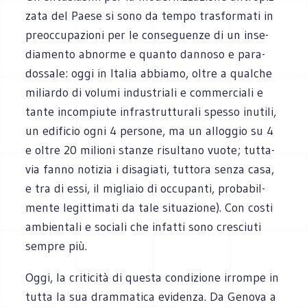
zata del Paese si sono da tempo tra­sfor­mati in
pre­oc­cu­pa­zioni per le con­se­guenze di un inse­
dia­mento abnorme e quanto dan­noso e para­
dos­sale: oggi in Ita­lia abbiamo, oltre a qual­che
miliardo di volumi indu­striali e com­mer­ciali e
tante incom­piute infra­strut­tu­rali spesso inu­tili,
un edi­fi­cio ogni 4 per­sone, ma un allog­gio su 4
e oltre 20 milioni stanze risul­tano vuote; tut­ta­
via fanno noti­zia i disa­giati, tut­tora senza casa,
e tra di essi, il migliaio di occu­panti, pro­ba­bil­
mente legit­ti­mati da tale situa­zione). Con costi
ambien­tali e sociali che infatti sono cre­sciuti
sem­pre più.
Oggi, la cri­ti­cità di que­sta con­di­zione irrompe in
tutta la sua dram­ma­tica evi­denza. Da Genova a