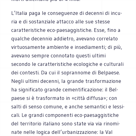
L’Italia paga le con­se­guenze di decenni di incu­
ria e di sostan­ziale attacco alle sue stesse
carat­te­ri­sti­che eco-paesaggistiche. Esse, fino a
qual­che decen­nio addie­tro, ave­vano cor­re­lato
vir­tuo­sa­mente ambiente e inse­dia­menti; di più,
ave­vano sem­pre con­no­tato que­sti ultimi
secondo le carat­te­ri­sti­che eco­lo­gi­che e cul­tu­rali
dei con­te­sti. Da cui il sopran­nome di Bel­paese.
Negli ultimi decenni, la grande tra­sfor­ma­zione
ha signi­fi­cato grande cemen­ti­fi­ca­zione: il Bel­
paese si è tra­sfor­mato in «città dif­fusa»; con
salti di senso comune, e anche seman­tici e les­si­
cali. Le grandi com­po­nenti eco-paesaggistiche
del ter­ri­to­rio ita­liano sono state via via rino­mi­
nate nelle logica dell’urbanizzazione: la Val