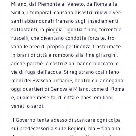
Milano, dal Pie­monte al Veneto, da Roma alla
Sici­lia, i tem­po­rali cau­sano disa­stri: rilievi e ver­
santi abban­do­nati fra­nano sugli inse­dia­menti
sot­to­stanti; la piog­gia rigon­fia fiumi, tor­renti e
ruscelli, che diven­tano con­dotte for­zate, tro­
vano le aree di pro­pria per­ti­nenza tra­sfor­mate
in brani di città e rom­pono alla fine gli argini,
anche per­ché le costru­zioni hanno bloc­cato le
vie di fuga dell’acqua. Si regi­strano così i feno­
meni dei «vasconi urbani», den­tro cui anne­gano
oggi quar­tieri di Genova e Milano, come di Roma
e, qual­che mese fa, di città e paesi emi­liani,
veneti o sardi.
Il Governo tenta adesso di sca­ri­care ogni colpa
sui pre­de­ces­sori o sulle Regioni; ma – fino alla