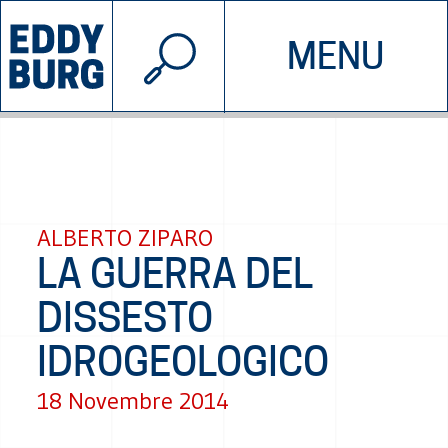
© 2026 EDDYBURG
MENU
INIZIATIVE
CHI SIAMO
SOSTIENICI
CONTATTACI
ALBERTO ZIPARO
LA GUERRA DEL
DISSESTO
IDROGEOLOGICO
18 Novembre 2014