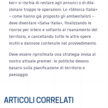
ker» si rischia di restare agli annunci o di dila­
zio­nare troppo le ope­ra­zioni. Lo «Sblocca Ita­lia»
– come hanno già pro­po­sto gli ambien­ta­li­sti –
deve diven­tare «Salva Ita­lia», fina­liz­zando le
risorse per intero e soltanto al risa­na­mento del
ter­ri­to­rio, e can­cel­lando tutte le altre opere
inu­tili e dan­nose con­te­nute nel provvedimento.
Deve essere ripri­sti­nata una stra­te­gia invisa al
nostro attuale pre­mier: le poli­ti­che devono
basarsi sulla pia­ni­fi­ca­zione di ter­ri­to­rio e
paesaggio.
ARTICOLI CORRELATI