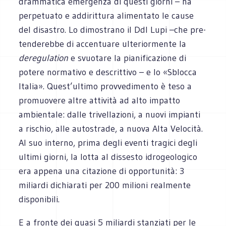
dram­ma­tica emer­genza di que­sti giorni – ha
per­pe­tuato e addi­rit­tura ali­men­tato le cause
del disa­stro. Lo dimo­strano il Ddl Lupi –che pre­
ten­de­rebbe di accen­tuare ulte­rior­mente la
dere­gu­la­tion
e svuo­tare la pia­ni­fi­ca­zione di
potere nor­ma­tivo e descrit­tivo – e lo «Sblocca
Ita­lia». Quest’ultimo prov­ve­di­mento è teso a
pro­muo­vere altre atti­vità ad alto impatto
ambien­tale: dalle tri­vel­la­zioni, a nuovi impianti
a rischio, alle auto­strade, a nuova Alta Velo­cità.
Al suo interno, prima degli eventi tra­gici degli
ultimi giorni, la lotta al dis­se­sto idro­geo­lo­gico
era appena una cita­zione di oppor­tu­nità: 3
miliardi dichia­rati per 200 milioni real­mente
disponibili.
E a fronte dei quasi 5 miliardi stan­ziati per le