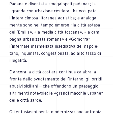
Padana è diven­tata «mega­lo­poli padana»; la
«grande conur­ba­zione costiera» ha occu­pato
l’intera cimosa lito­ra­nea adria­tica; e ana­lo­ga­
mente sono nel tempo emerse «la città estesa
dell’Emilia», «la media città toscana», «la cam­
pa­gna urba­niz­zata romana» e «Gomorra»,
l’infernale mar­mel­lata inse­dia­tiva del napo­le­
tano, inqui­nata, con­ge­stio­nata, ad alto tasso di
illegalità.
E ancora la città costiera con­ti­nua cala­bra, a
fronte dello svuo­ta­mento dell’interno; gli orridi
abu­sivi sici­liani – che offen­dono un pae­sag­gio
altri­menti note­vole; le «grandi mac­chie urbane»
delle città sarde.
Gli entu­sia­smi per la moder­niz­za­zione antro­piz­