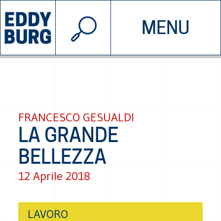
© 2026 EDDYBURG
MENU
INIZIATIVE
CHI SIAMO
SOSTIENICI
CONTATTACI
FRANCESCO GESUALDI
LA GRANDE
BELLEZZA
12 Aprile 2018
LAVORO