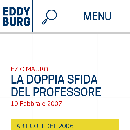
© 2026 EDDYBURG
MENU
INIZIATIVE
CHI SIAMO
SOSTIENICI
CONTATTACI
EZIO MAURO
LA DOPPIA SFIDA
DEL PROFESSORE
10 Febbraio 2007
ARTICOLI DEL 2006