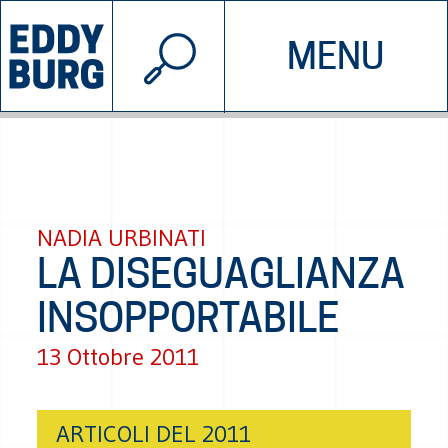
© 2026 EDDYBURG
MENU
INIZIATIVE
CHI SIAMO
SOSTIENICI
CONTATTACI
NADIA URBINATI
LA DISEGUAGLIANZA
INSOPPORTABILE
13 Ottobre 2011
ARTICOLI DEL 2011