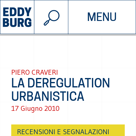
© 2026 EDDYBURG
MENU
INIZIATIVE
CHI SIAMO
SOSTIENICI
CONTATTACI
PIERO CRAVERI
LA DEREGULATION
URBANISTICA
17 Giugno 2010
RECENSIONI E SEGNALAZIONI