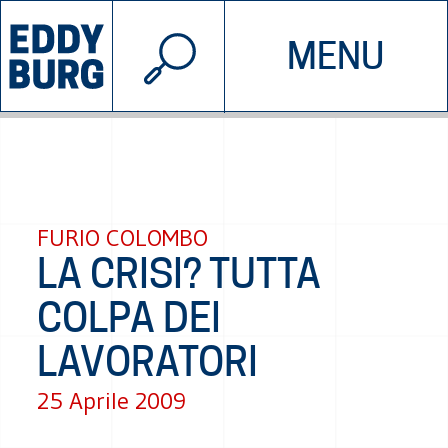
© 2026 EDDYBURG
MENU
INIZIATIVE
CHI SIAMO
SOSTIENICI
CONTATTACI
FURIO COLOMBO
LA CRISI? TUTTA
COLPA DEI
LAVORATORI
25 Aprile 2009