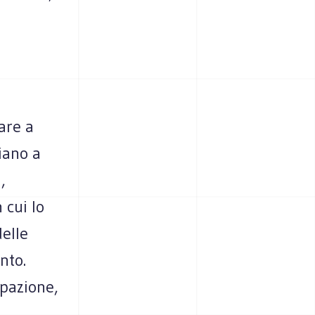
are a
iano a
,
 cui lo
elle
nto.
upazione,