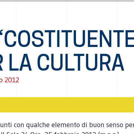
“COSTITUENTE
R LA CULTURA
o 2012
unti con qualche elemento di buon senso per