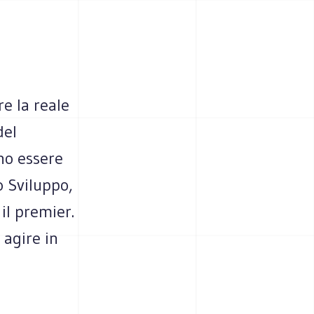
e la reale
del
no essere
o Sviluppo,
 il premier.
 agire in