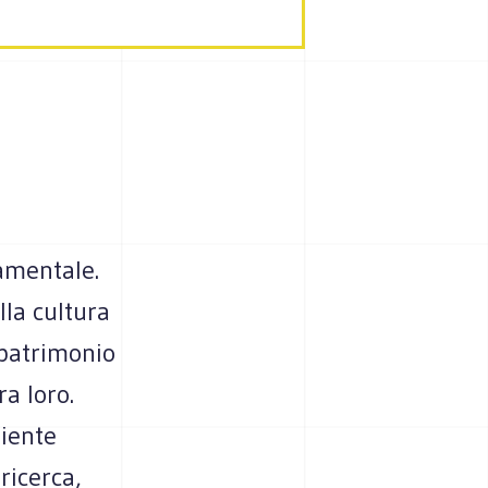
damentale.
lla cultura
l patrimonio
ra loro.
Niente
ricerca,