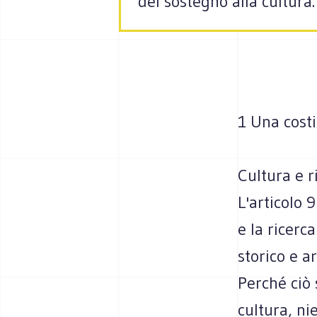
del sostegno alla cultura.
1 Una costi
Cultura e r
L'articolo 
e la ricerc
storico e a
Perché ciò 
cultura, ni