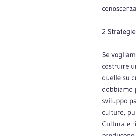
conoscenza
2 Strategie
Se vogliamo
costruire u
quelle su cu
dobbiamo p
sviluppo pa
culture, pu
Cultura e r
producono 