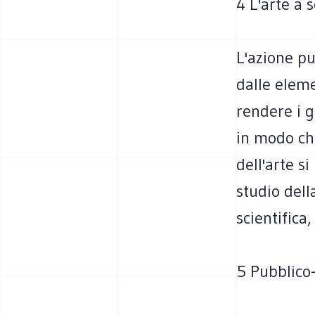
4 L'arte a s
L'azione pub
dalle eleme
rendere i g
in modo che
dell'arte s
studio della
scientifica
5 Pubblico-