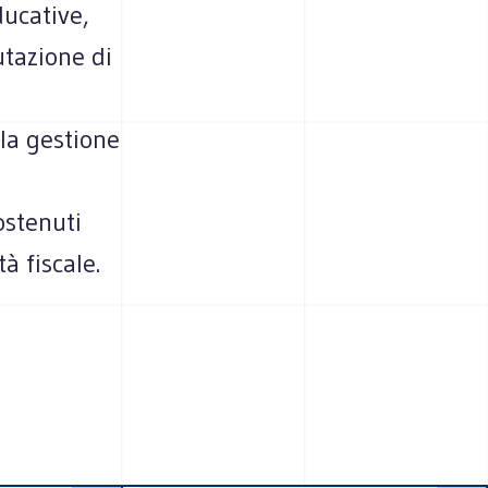
ducative,
utazione di
lla gestione
ostenuti
à fiscale.