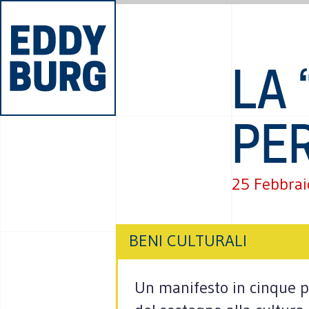
LA 
PE
25 Febbrai
BENI CULTURALI
Un manifesto in cinque p